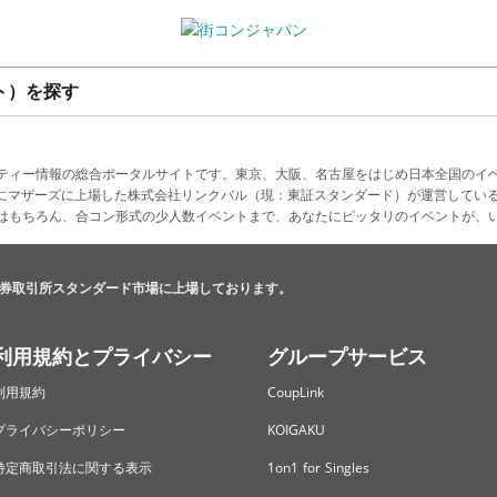
ト）を探す
ティー情報の総合ポータルサイトです。東京、大阪、名古屋をはじめ日本全国のイ
4月にマザーズに上場した株式会社リンクバル（現：東証スタンダード）が運営してい
はもちろん、合コン形式の少人数イベントまで、あなたにピッタリのイベントが、
券取引所スタンダード市場に上場しております。
利用規約とプライバシー
グループサービス
利用規約
CoupLink
プライバシーポリシー
KOIGAKU
特定商取引法に関する表示
1on1 for Singles