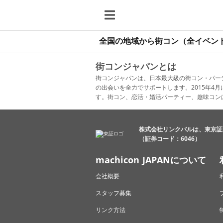
全国の地域から街コン（全イベン
街コンジャパンとは
街コンジャパンは、日本最大級の街コン・パー
の出会いを全力でサポートします。2015年
す。街コン、恋活・婚活パーティー、趣味コン
株式会社リンクバルは、東京証
（証券コード：6046）
machicon JAPANについて
会社概要
スタッフ募集
リンク方法