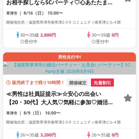
お相手探しならSCパーティ♡心あたたまる
素敵な出会い！同世代で盛り上がろう♪
8/16（日）
15:00〜
草津市
開催地住所：滋賀県草津市南草津2-3-9 コミュニティ南草津ビル４階
30〜39歳
2,800円
30〜39歳
0円
◎受付中
◎受付中
男性先行中!
販売終了まで残り10時間！
開催確定
先着割引
≪男性は社員証提示≫☆安心の出会い
【20・30代】大人気♡気軽に参加♡婚活パ
ーティー♪初心者歓迎
8/9（日）
16:00〜
草津市
開催地住所：滋賀県草津市南草津2-3-9 コミュニティ南草津ビル４階
26〜35歳
3,200円
26〜35歳
0円