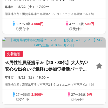
命のお相手探し♡
8/22（土）
17:00〜
草津市
開催地住所：滋賀県草津市南草津2-3-9 コミュニティ南草津ビル４階
50〜59歳
4,000円
47〜57歳
500円
◎受付中
◎受付中
先着割引
≪男性社員証提示≫【20・30代】大人気♡
安心な出会いで気軽に参加♡婚活パーティ
ー♪初心者歓迎
8/23（日）
16:00〜
草津市
開催地住所：滋賀県草津市南草津2-3-9 コミュニティ南草津ビル４階
27〜36歳
2,800円
27〜36歳
0円
◎受付中
◎受付中