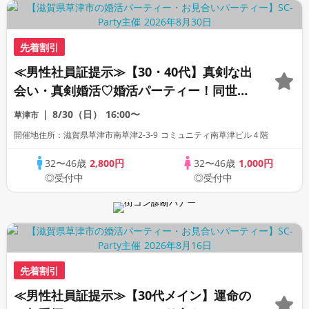
先着割引
≪男性社員証提示≫【30・40代】真剣な出
会い・真剣婚活♡婚活パーティー！同世代
で盛り上がろう！
8/30（日）
16:00〜
草津市
開催地住所：滋賀県草津市南草津2-3-9 コミュニティ南草津ビル４階
32〜46歳
2,800円
32〜46歳
1,000円
◎受付中
◎受付中
先着割引
≪男性社員証提示≫【30代メイン】運命の