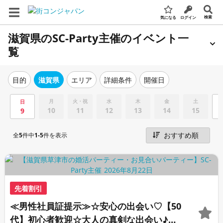
検索
気になる
ログイン
滋賀県のSC-Party主催のイベント一
覧
エリア
詳細条件
開催日
目的
滋賀県
月
火・祝
水
木
金
土
日
10
11
12
13
14
15
9
全
5
件中
1-5
件を表示
先着割引
≪男性社員証提示≫☆安心の出会い♡【50
代】初心者歓迎☆大人の真剣な出会い♪運