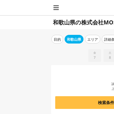
和歌山県の株式会社MO
目的
和歌山県
エリア
詳細
金
土
7
8
検索条