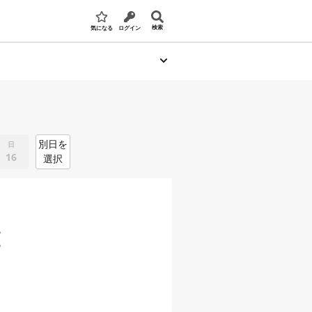
検索
気になる
ログイン
別日を
日
16
選択
。
。