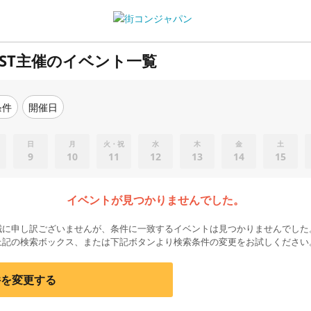
ST主催のイベント一覧
条件
開催日
日
月
火・祝
水
木
金
土
9
10
11
12
13
14
15
イベントが見つかりませんでした。
誠に申し訳ございませんが、条件に一致するイベントは見つかりませんでした
上記の検索ボックス、または下記ボタンより検索条件の変更をお試しください
件を変更する