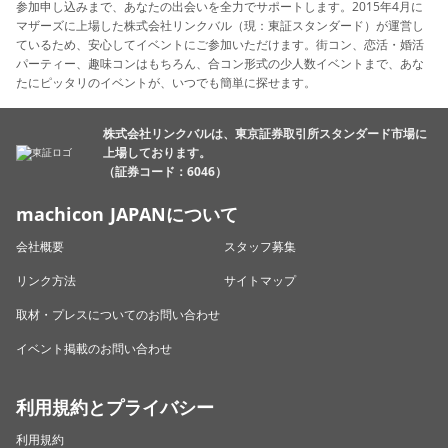
参加申し込みまで、あなたの出会いを全力でサポートします。2015年4月に
マザーズに上場した株式会社リンクバル（現：東証スタンダード）が運営し
ているため、安心してイベントにご参加いただけます。街コン、恋活・婚活
パーティー、趣味コンはもちろん、合コン形式の少人数イベントまで、あな
たにピッタリのイベントが、いつでも簡単に探せます。
株式会社リンクバルは、東京証券取引所スタンダード市場に
上場しております。
（証券コード：6046）
machicon JAPANについて
会社概要
スタッフ募集
リンク方法
サイトマップ
取材・プレスについてのお問い合わせ
イベント掲載のお問い合わせ
利用規約とプライバシー
利用規約