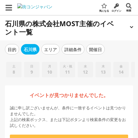
検索
気になる
ログイン
石川県の株式会社MOST主催のイベ
ント一覧
エリア
詳細条件
開催日
目的
石川県
土
日
月
火・祝
水
木
金
8
9
10
11
12
13
14
イベントが見つかりませんでした。
誠に申し訳ございませんが、条件に一致するイベントは見つかり
ませんでした。
上記の検索ボックス、または下記ボタンより検索条件の変更をお
試しください。