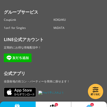
グループサービス
CoupLink
KOIGAKU
1on1 for Singles
MiDATA
LINE公式アカウント
定期的にお得な情報配信中！
公式アプリ
全国各地の街コン・パーティーを簡単に探せます！
絞り込む
Copyright © LINKBAL Inc. All Rights Reserved.