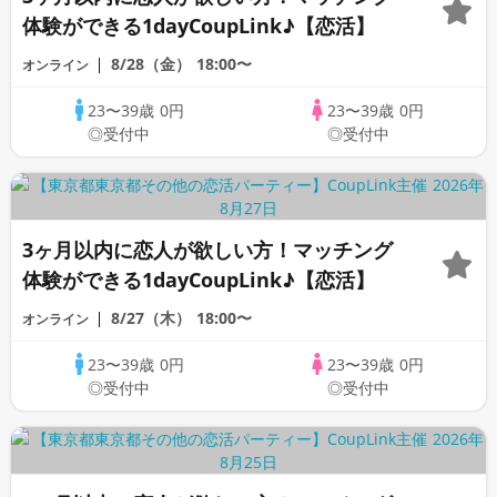
体験ができる1dayCoupLink♪【恋活】
8/28（金）
18:00〜
オンライン
23〜39歳
0円
23〜39歳
0円
◎受付中
◎受付中
3ヶ月以内に恋人が欲しい方！マッチング
体験ができる1dayCoupLink♪【恋活】
8/27（木）
18:00〜
オンライン
23〜39歳
0円
23〜39歳
0円
◎受付中
◎受付中