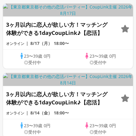
3ヶ月以内に恋人が欲しい方！マッチング
体験ができる1dayCoupLink♪【恋活】
8/17（月）
18:00〜
オンライン
23〜39歳
0円
23〜39歳
0円
◎受付中
◎受付中
3ヶ月以内に恋人が欲しい方！マッチング
体験ができる1dayCoupLink♪【恋活】
8/14（金）
18:00〜
オンライン
23〜39歳
0円
23〜39歳
0円
◎受付中
◎受付中