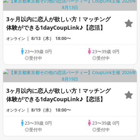
3ヶ月以内に恋人が欲しい方！マッチング
体験ができる1dayCoupLink♪【恋活】
8/13（木）
18:00〜
オンライン
23〜39歳
0円
23〜39歳
0円
◎受付中
◎受付中
3ヶ月以内に恋人が欲しい方！マッチング
体験ができる1dayCoupLink♪【恋活】
8/19（水）
18:00〜
オンライン
23〜39歳
0円
23〜39歳
0円
◎受付中
◎受付中