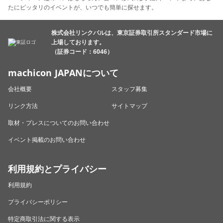
たにピッタリのイベントが、いつでも簡単に探せます。
株式会社リンクバルは、東京証券取引所スタンダード市場に
上場しております。
（証券コード：6046）
machicon JAPANについて
会社概要
スタッフ募集
リンク方法
サイトマップ
取材・プレスについてのお問い合わせ
イベント掲載のお問い合わせ
利用規約とプライバシー
利用規約
プライバシーポリシー
特定商取引法に関する表示