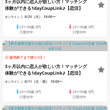
3ヶ月以内に恋人が欲しい方！マッチング
体験ができる1dayCoupLink♪【恋活】
8/25（火）
18:00〜
オンライン
23〜39歳
0円
23〜39歳
0円
◎受付中
◎受付中
販売終了まで残り1日！
3ヶ月以内に恋人が欲しい方！マッチング
体験ができる1dayCoupLink♪【恋活】
8/11（火・祝）
18:00〜
オンライン
23〜39歳
0円
23〜39歳
0円
◎受付中
◎受付中