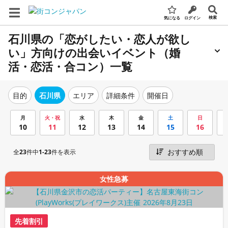
検索
気になる
ログイン
石川県の「恋がしたい・恋人が欲し
い」方向けの出会いイベント（婚
活・恋活・合コン）一覧
エリア
詳細条件
開催日
目的
石川県
月
火・祝
水
木
金
土
日
10
11
12
13
14
15
16
全
23
件中
1-23
件を表示
女性急募
先着割引