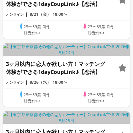
体験ができる1dayCoupLink♪【恋活】
8/21（金）
18:00〜
オンライン
23〜39歳
0円
23〜39歳
0円
◎受付中
◎受付中
3ヶ月以内に恋人が欲しい方！マッチング
体験ができる1dayCoupLink♪【恋活】
8/26（水）
18:00〜
オンライン
23〜39歳
0円
23〜39歳
0円
◎受付中
◎受付中
3ヶ月以内に恋人が欲しい方！マッチング