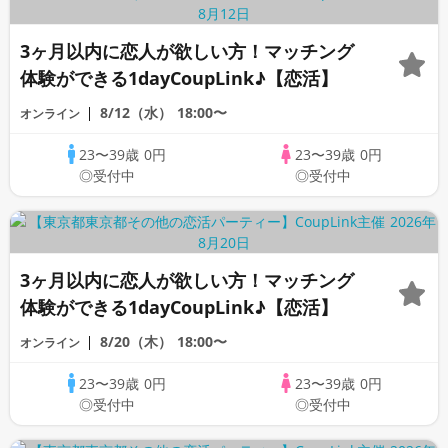
3ヶ月以内に恋人が欲しい方！マッチング
体験ができる1dayCoupLink♪【恋活】
8/12（水）
18:00〜
オンライン
23〜39歳
0円
23〜39歳
0円
◎受付中
◎受付中
3ヶ月以内に恋人が欲しい方！マッチング
体験ができる1dayCoupLink♪【恋活】
8/20（木）
18:00〜
オンライン
23〜39歳
0円
23〜39歳
0円
◎受付中
◎受付中