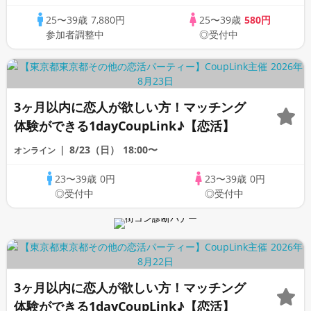
25〜39歳
7,880円
25〜39歳
580円
参加者調整中
◎受付中
3ヶ月以内に恋人が欲しい方！マッチング
体験ができる1dayCoupLink♪【恋活】
8/23（日）
18:00〜
オンライン
23〜39歳
0円
23〜39歳
0円
◎受付中
◎受付中
3ヶ月以内に恋人が欲しい方！マッチング
体験ができる1dayCoupLink♪【恋活】