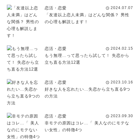
恋活・恋愛
2024.07.07
schedule
「友達以上恋人未満」はどんな関係？ 男性
の心理も解説します！
恋活・恋愛
2024.02.15
schedule
もう無理…って思ったら試して！ 失恋から
立ち直る方法12選
恋活・恋愛
2023.10.16
schedule
好きな人を忘れたい…失恋から立ち直る9つ
の方法
恋活・恋愛
2023.09.30
schedule
非モテの原因はコレ…「 美人なのにモテな
い女性」の特徴4つ