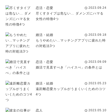
恋活・恋愛
2023.09.24
schedule
尽くすタイプは危ない… ダメンズにハマる
女性の特徴4つ
婚活・結婚
2023.09.18
schedule
もうやめたい…マッチングアプリに疲れた時
の対処法3つ
恋活・恋愛
2023.09.09
schedule
婚活で見直すべき「ハイスぺ」の条件とは
婚活・結婚
2023.05.23
schedule
遠距離恋愛カップルがうまくいくためのコツ
4つ
恋人
2023.05.10
schedule