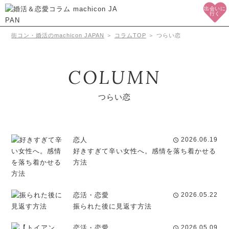
出会いに
行く
街コン・婚活のmachicon JAPAN
＞
コラムTOP
＞
つらい恋
COLUMN
つらい恋
恋人
2026.06.19
schedule
好きすぎて辛い女性へ。感情を落ち着かせる
方法
恋活・恋愛
2026.05.22
schedule
振られた後に見返す方法
恋活・恋愛
2026.05.09
schedule