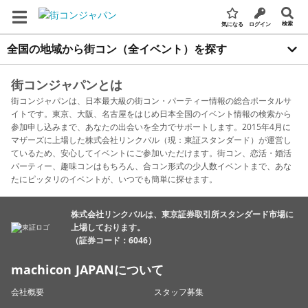
検索
気になる
ログイン
全国の地域から街コン（全イベント）を探す
街コンジャパンとは
街コンジャパンは、日本最大級の街コン・パーティー情報の総合ポータルサ
イトです。東京、大阪、名古屋をはじめ日本全国のイベント情報の検索から
参加申し込みまで、あなたの出会いを全力でサポートします。2015年4月に
マザーズに上場した株式会社リンクバル（現：東証スタンダード）が運営し
ているため、安心してイベントにご参加いただけます。街コン、恋活・婚活
パーティー、趣味コンはもちろん、合コン形式の少人数イベントまで、あな
たにピッタリのイベントが、いつでも簡単に探せます。
株式会社リンクバルは、東京証券取引所スタンダード市場に
上場しております。
（証券コード：6046）
machicon JAPANについて
会社概要
スタッフ募集