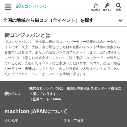
検索
気になる
ログイン
全国の地域から街コン（全イベント）を探す
街コンジャパンとは
街コンジャパンは、日本最大級の街コン・パーティー情報の総合ポータルサ
イトです。東京、大阪、名古屋をはじめ日本全国のイベント情報の検索から
参加申し込みまで、あなたの出会いを全力でサポートします。2015年4月に
マザーズに上場した株式会社リンクバル（現：東証スタンダード）が運営し
ているため、安心してイベントにご参加いただけます。街コン、恋活・婚活
パーティー、趣味コンはもちろん、合コン形式の少人数イベントまで、あな
たにピッタリのイベントが、いつでも簡単に探せます。
株式会社リンクバルは、東京証券取引所スタンダード市場に
上場しております。
（証券コード：6046）
machicon JAPANについて
会社概要
スタッフ募集