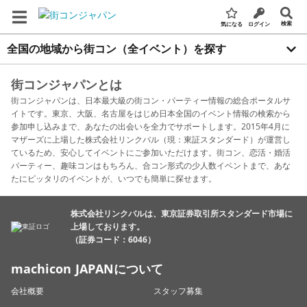
検索
気になる
ログイン
全国の地域から街コン（全イベント）を探す
街コンジャパンとは
街コンジャパンは、日本最大級の街コン・パーティー情報の総合ポータルサ
イトです。東京、大阪、名古屋をはじめ日本全国のイベント情報の検索から
参加申し込みまで、あなたの出会いを全力でサポートします。2015年4月に
マザーズに上場した株式会社リンクバル（現：東証スタンダード）が運営し
ているため、安心してイベントにご参加いただけます。街コン、恋活・婚活
パーティー、趣味コンはもちろん、合コン形式の少人数イベントまで、あな
たにピッタリのイベントが、いつでも簡単に探せます。
株式会社リンクバルは、東京証券取引所スタンダード市場に
上場しております。
（証券コード：6046）
machicon JAPANについて
会社概要
スタッフ募集