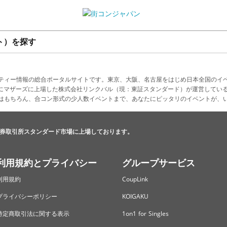
ト）を探す
ティー情報の総合ポータルサイトです。東京、大阪、名古屋をはじめ日本全国のイ
4月にマザーズに上場した株式会社リンクバル（現：東証スタンダード）が運営してい
はもちろん、合コン形式の少人数イベントまで、あなたにピッタリのイベントが、
券取引所スタンダード市場に上場しております。
利用規約とプライバシー
グループサービス
利用規約
CoupLink
プライバシーポリシー
KOIGAKU
特定商取引法に関する表示
1on1 for Singles