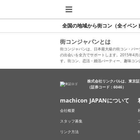
全国の地域から街コン（全イベン
街コンジャパンとは
街コンジャパンは、日本最大級の街コン・パー
の出会いを全力でサポートします。2015年
す。街コン、恋活・婚活パーティー、趣味コン
株式会社リンクバルは、東京証
（証券コード：6046）
machicon JAPANについて
会社概要
スタッフ募集
リンク方法