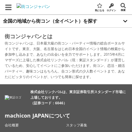
検索
気になる
ログイン
全国の地域から街コン（全イベント）を探す
街コンジャパンとは
街コンジャパンは、日本最大級の街コン・パーティー情報の総合ポータルサ
イトです。東京、大阪、名古屋をはじめ日本全国のイベント情報の検索から
参加申し込みまで、あなたの出会いを全力でサポートします。2015年4月に
マザーズに上場した株式会社リンクバル（現：東証スタンダード）が運営し
ているため、安心してイベントにご参加いただけます。街コン、恋活・婚活
パーティー、趣味コンはもちろん、合コン形式の少人数イベントまで、あな
たにピッタリのイベントが、いつでも簡単に探せます。
株式会社リンクバルは、東京証券取引所スタンダード市場に
上場しております。
（証券コード：6046）
machicon JAPANについて
会社概要
スタッフ募集