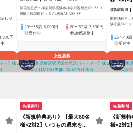
ャレカフェ♪《1名参加中心
思い出の
開催地住所：神奈川県横浜市神奈川区鶴屋町1-66-9
横浜駅周辺
♡》
JR横浜鶴屋町ビル CIAL横浜ANNEX 3F
時間。
15-3
開催地住所：神
浜京急EXイン 
20〜35歳
6,000円
20〜32歳
3,500円
◎受付中
参加者調整中
1,900円
25〜40
整中
◎受付中
女性急募
先着割引
先着割引
《新規特典あり》【最大60名
《新規特
様×2対2】いつもの週末を、
様×2対
思い出の夜へ。大人の出会い
思い出の