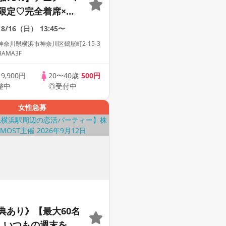
限定♡完全着席×マ
ゲーム付きアニメコ
8/16（日）
13:45〜
奈川県横浜市神奈川区鶴屋町2-15-3
HAMA3F
歳
9,900円
20〜40歳
500円
整中
◎受付中
女性急募
典あり》【最大60名
2】いつもの週末を、