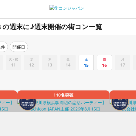
きの週末に♪週末開催の街コン一覧
条件
開催日
火・祝
水
木
金
月
土
日
11
12
13
14
17
15
16
110名突破