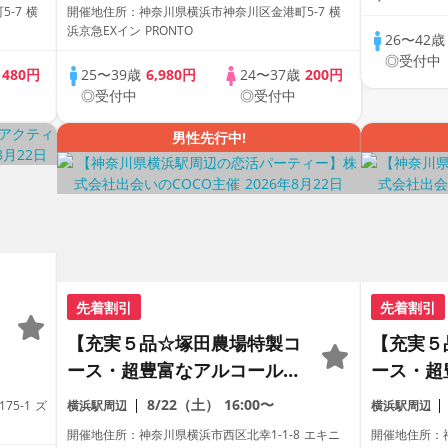
る2on2。
-7 横
開催地住所：神奈川県横浜市神奈川区金港町5-7 横
浜京急EXイン PRONTO
26〜42
◎受付中
歳
480円
25〜39歳
6,980円
24〜37歳
200円
◎受付中
◎受付中
男性先行中!
先着割引
先着割引
【充実５品☆塚田農場特製コ
【充実５
ース・超豊富なアルコール付
ース・超
飲み放題】【全国誌紹介多数
飲み放題
8/22（土）
16:00〜
5-1 ズ
横浜駅周辺
横浜駅周辺
の人気街コン☆】【２０代・
の超人気
開催地住所：神奈川県横浜市西区北幸1-1-8 エキニ
開催地住所：神奈