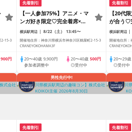
先着割引
先着割引
か
【一人参加75%】アニメ・マ
【20代
ンガ好き限定♡完全着席×マ
が合う♡
ッチングゲーム付きアニメコ
グゲーム
8/22（土）
13:45〜
横浜駅周辺
横浜駅周辺
ン
15-3
開催地住所：神奈川県横浜市神奈川区鶴屋町2-15-3
開催地住所：神
CRANEYOKOHAMA3F
CRANEYOKO
歳
900円
20〜40歳
9,900円
20〜40歳
500円
20〜29
参加者調整中
◎受付中
◎受付中
男性先行中!
先着割引
先着割引