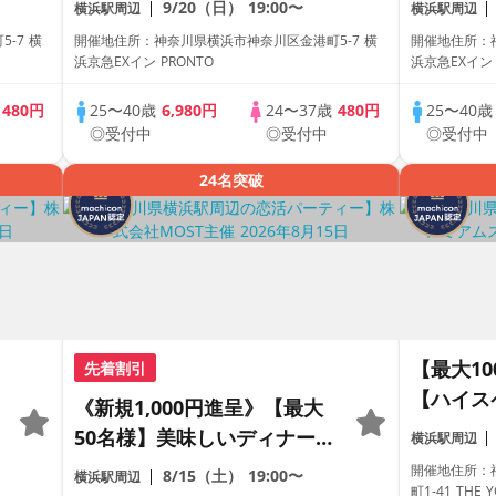
9/20（日）
19:00〜
横浜駅周辺
横浜駅周辺
時間。
時間。
-7 横
開催地住所：神奈川県横浜市神奈川区金港町5-7 横
開催地住所：神
浜京急EXイン PRONTO
浜京急EXイン 
歳
480円
25〜40歳
6,980円
24〜37歳
480円
25〜40
◎受付中
◎受付中
◎受付中
24名突破
【最大10
先着割引
【ハイス
《新規1,000円進呈》【最大
100%提
50名様】美味しいディナーを
横浜駅周辺
人】プレ
楽しみながら、自然につなが
開催地住所：
8/15（土）
19:00〜
横浜駅周辺
町1-41 THE 