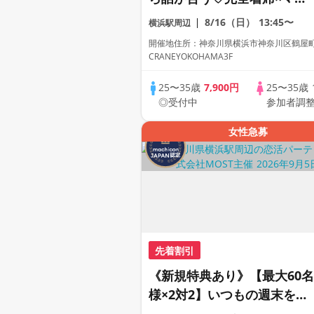
チングゲーム付きマッチング
8/16（日）
13:45〜
横浜駅周辺
コン
開催地住所：神奈川県横浜市神奈川区鶴屋町2-
CRANEYOKOHAMA3F
25〜35歳
7,900円
25〜35歳
◎受付中
参加者調
女性急募
先着割引
《新規特典あり》【最大60名
様×2対2】いつもの週末を、
思い出の夜へ。大人の出会い