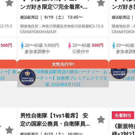
ンガ好き限定♡完全着席×マ
ンガ好き
ッチングゲーム付きアニメコ
ッチング
9/19（土）
13:45〜
横浜駅周辺
横浜駅周辺
ン
ン
15-3
開催地住所：神奈川県横浜市神奈川区鶴屋町2-15-3
開催地住所：神
CRANEYOKOHAMA3F
CRANEYOKO
歳
500円
20〜40歳
9,900円
20〜40歳
500円
20〜40
参加者調整中
◎受付中
参加者調
女性先行中!
男性自衛隊【1vs1着席】 安
先着割引
定の国家公務員・自衛隊員vs
か
《新規特
女性20代中心♡駅直結のオシ
様×2対
8/15（土）
16:00〜
横浜駅周辺