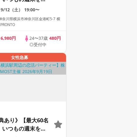
夜へ。大人の出会い
9/12（土）
19:00〜
奈川県横浜市神奈川区金港町5-7 横
PRONTO
歳
6,980円
24〜37歳
480円
◎受付中
女性急募
典あり》【最大60名
2】いつもの週末を、
夜へ。大人の出会い