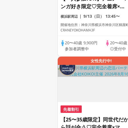
ンガ好き限定♡完全着席×マ
ッチングゲーム付きアニメコ
9/13（日）
13:45〜
横浜駅周辺
ン
開催地住所：神奈川県横浜市神奈川区鶴屋町2-
CRANEYOKOHAMA3F
20〜40歳
9,900円
20〜40
参加者調整中
◎受付中
女性先行中!
先着割引
【25〜35歳限定】同世代だ
ら話が合う♡完全着席×マッ