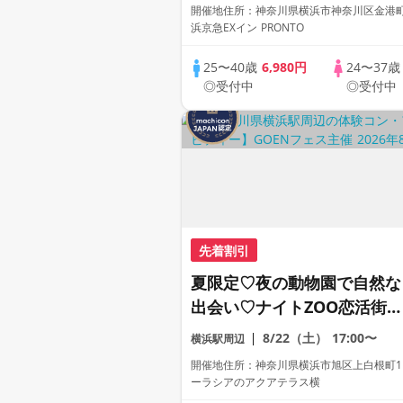
時間。
開催地住所：神奈川県横浜市神奈川区金港町5
浜京急EXイン PRONTO
25〜40歳
6,980円
24〜37
◎受付中
◎受付中
先着割引
夏限定♡夜の動物園で自然な
出会い♡ナイトZOO恋活街コ
ンinズーラシア※別途入場料
8/22（土）
17:00〜
横浜駅周辺
開催地住所：神奈川県横浜市旭区上白根町117
ーラシアのアクアテラス横