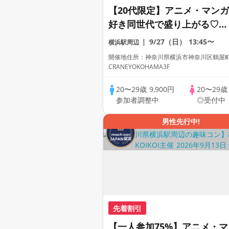
【20代限定】アニメ・マンガ
好き同世代で盛り上がる♡完
全着席×マッチングゲーム付
9/27（日）
13:45〜
横浜駅周辺
きアニメコン
開催地住所：神奈川県横浜市神奈川区鶴屋町2-
CRANEYOKOHAMA3F
20〜29歳
9,900円
20〜29
参加者調整中
◎受付中
男性先行中!
先着割引
【一人参加75%】アニメ・マ