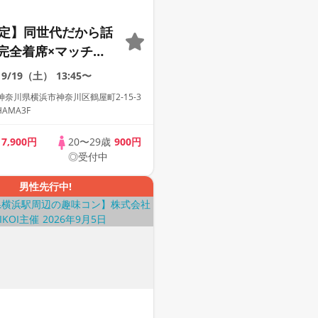
限定】同世代だから話
完全着席×マッチン
付きマッチングコン
9/19（土）
13:45〜
奈川県横浜市神奈川区鶴屋町2-15-3
HAMA3F
歳
7,900円
20〜29歳
900円
◎受付中
男性先行中!