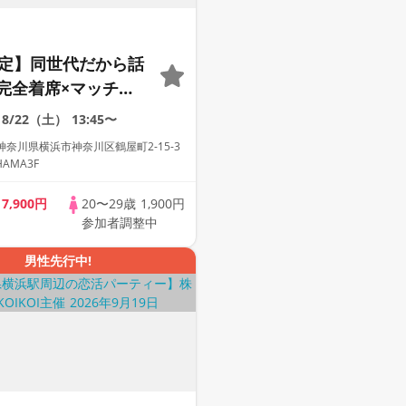
限定】同世代だから話
完全着席×マッチン
付きマッチングコン
8/22（土）
13:45〜
奈川県横浜市神奈川区鶴屋町2-15-3
HAMA3F
歳
7,900円
20〜29歳
1,900円
参加者調整中
男性先行中!