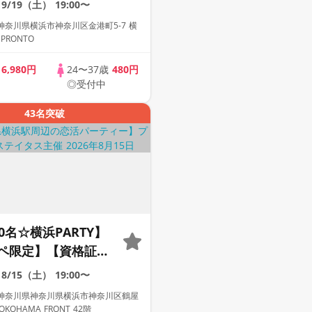
9/19（土）
19:00〜
奈川県横浜市神奈川区金港町5-7 横
PRONTO
歳
6,980円
24〜37歳
480円
◎受付中
43名突破
0名☆横浜PARTY】
ペ限定】【資格証
示保証】【累計110万
8/15（土）
19:00〜
ミアムステイタス
神奈川県神奈川県横浜市神奈川区鶴屋
YOKOHAMA FRONT 42階