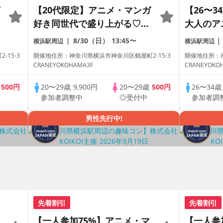
【20代限定】アニメ・マンガ
【26〜
好き同世代で盛り上がる♡完
大人のア
全着席×マッチングゲーム付
定♡完全
8/30（日）
13:45〜
横浜駅周辺
横浜駅周辺
きアニメコン
ーム付き
15-3
開催地住所：神奈川県横浜市神奈川区鶴屋町2-15-3
開催地住所：神
CRANEYOKOHAMA3F
CRANEYOKO
歳
500円
20〜29歳
9,900円
20〜29歳
500円
26〜34
参加者調整中
◎受付中
参加者調
男性先行中!
先着割引
先着割引
【一人参加75%】アニメ・マ
【一人参