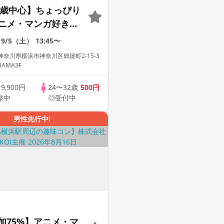
34歳中心】ちょっぴり
ニメ・マンガ好き限
着席×マッチングゲ
9/5（土）
13:45〜
アニメコン
奈川県横浜市神奈川区鶴屋町2-15-3
HAMA3F
歳
9,900円
24〜32歳
500円
整中
◎受付中
男性先行中!
加75%】アニメ・マ