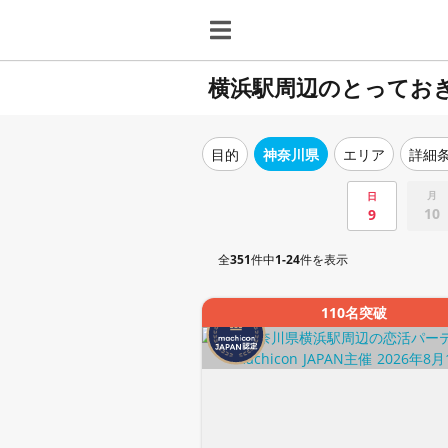
横浜駅周辺のとってお
目的
神奈川県
エリア
詳細
月
日
10
9
全
351
件中
1-24
件を表示
110名突破