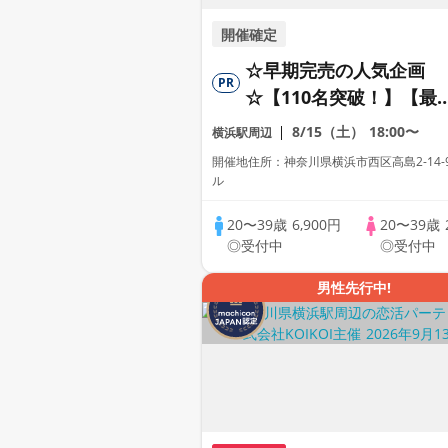
開催確定
☆早期完売の人気企画
PR
☆【110名突破！】【最
500名の超大規模企画！
8/15（土）
18:00〜
横浜駅周辺
MEGA LOVE FES～恋が
開催地住所：神奈川県横浜市西区高島2-14-
き出す出会いの祭典～
ル
20〜39歳
6,900円
20〜39歳
◎受付中
◎受付中
男性先行中!