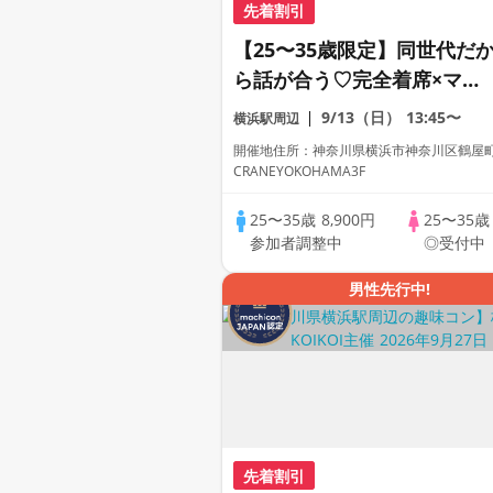
先着割引
【25〜35歳限定】同世代だ
ら話が合う♡完全着席×マッ
チングゲーム付きマッチング
9/13（日）
13:45〜
横浜駅周辺
コン
開催地住所：神奈川県横浜市神奈川区鶴屋町2-
CRANEYOKOHAMA3F
25〜35歳
8,900円
25〜35
参加者調整中
◎受付中
男性先行中!
先着割引