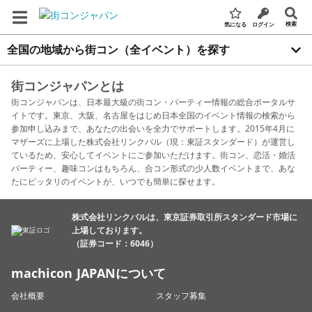
検索
気になる
ログイン
全国の地域から街コン（全イベント）を探す
街コンジャパンとは
街コンジャパンは、日本最大級の街コン・パーティー情報の総合ポータルサ
イトです。東京、大阪、名古屋をはじめ日本全国のイベント情報の検索から
参加申し込みまで、あなたの出会いを全力でサポートします。2015年4月に
マザーズに上場した株式会社リンクバル（現：東証スタンダード）が運営し
ているため、安心してイベントにご参加いただけます。街コン、恋活・婚活
パーティー、趣味コンはもちろん、合コン形式の少人数イベントまで、あな
たにピッタリのイベントが、いつでも簡単に探せます。
株式会社リンクバルは、東京証券取引所スタンダード市場に
上場しております。
（証券コード：6046）
machicon JAPANについて
会社概要
スタッフ募集