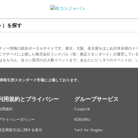
ト）を探す
ティー情報の総合ポータルサイトです。東京、大阪、名古屋をはじめ日本全国のイ
4月にマザーズに上場した株式会社リンクバル（現：東証スタンダード）が運営してい
はもちろん、合コン形式の少人数イベントまで、あなたにピッタリのイベントが、
券取引所スタンダード市場に上場しております。
利用規約とプライバシー
グループサービス
利用規約
CoupLink
プライバシーポリシー
KOIGAKU
特定商取引法に関する表示
1on1 for Singles