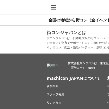
全国の地域から街コン（全イベン
街コンジャパンとは
街コンジャパンは、日本最大級の街コン・パー
の出会いを全力でサポートします。2015年
す。街コン、恋活・婚活パーティー、趣味コン
株式会社リンクバルは、東京証
（証券コード：6046）
machicon JAPANについて
会社概要
スタッフ募集
リンク方法