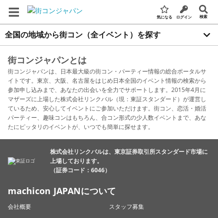
検索
気になる
ログイン
全国の地域から街コン（全イベント）を探す
街コンジャパンとは
街コンジャパンは、日本最大級の街コン・パーティー情報の総合ポータルサ
イトです。東京、大阪、名古屋をはじめ日本全国のイベント情報の検索から
参加申し込みまで、あなたの出会いを全力でサポートします。2015年4月に
マザーズに上場した株式会社リンクバル（現：東証スタンダード）が運営し
ているため、安心してイベントにご参加いただけます。街コン、恋活・婚活
パーティー、趣味コンはもちろん、合コン形式の少人数イベントまで、あな
たにピッタリのイベントが、いつでも簡単に探せます。
株式会社リンクバルは、東京証券取引所スタンダード市場に
上場しております。
（証券コード：6046）
machicon JAPANについて
会社概要
スタッフ募集