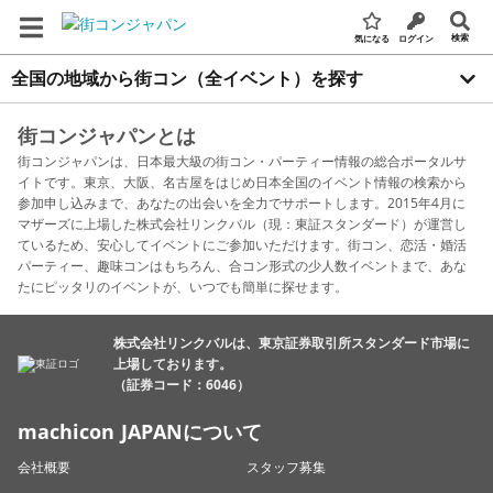
検索
気になる
ログイン
全国の地域から街コン（全イベント）を探す
街コンジャパンとは
街コンジャパンは、日本最大級の街コン・パーティー情報の総合ポータルサ
イトです。東京、大阪、名古屋をはじめ日本全国のイベント情報の検索から
参加申し込みまで、あなたの出会いを全力でサポートします。2015年4月に
マザーズに上場した株式会社リンクバル（現：東証スタンダード）が運営し
ているため、安心してイベントにご参加いただけます。街コン、恋活・婚活
パーティー、趣味コンはもちろん、合コン形式の少人数イベントまで、あな
たにピッタリのイベントが、いつでも簡単に探せます。
株式会社リンクバルは、東京証券取引所スタンダード市場に
上場しております。
（証券コード：6046）
machicon JAPANについて
会社概要
スタッフ募集