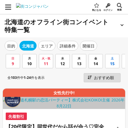
検索
気になる
ログイン
北海道のオフライン街コンイベント
特集一覧
エリア
詳細条件
開催日
目的
北海道
日
月
火・祝
水
木
金
土
9
10
11
12
13
14
15
全
103
件中
1-24
件を表示
女性先行中!
先着割引
【20代限定】同世代だから話が合う♡完全