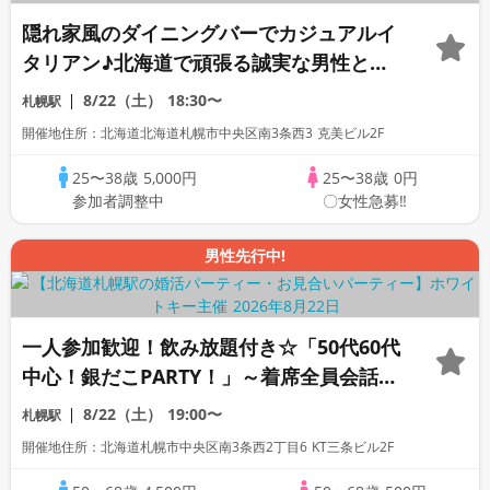
隠れ家風のダイニングバーでカジュアルイ
タリアン♪北海道で頑張る誠実な男性と出
会うディナー婚活【JA主催】
8/22（土）
18:30〜
札幌駅
開催地住所：北海道北海道札幌市中央区南3条西3 克美ビル2F
25〜38歳
5,000円
25〜38歳
0円
参加者調整中
〇女性急募‼
男性先行中!
一人参加歓迎！飲み放題付き☆「50代60代
中心！銀だこPARTY！」～着席全員会話/
マッチングあり/食事＆飲み放題付き～
8/22（土）
19:00〜
札幌駅
開催地住所：北海道札幌市中央区南3条西2丁目6 KT三条ビル2F