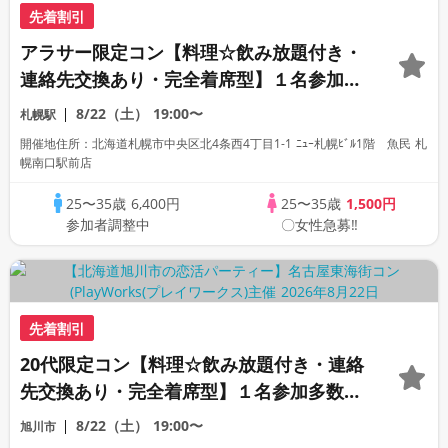
先着割引
アラサー限定コン【料理☆飲み放題付き・
連絡先交換あり・完全着席型】１名参加多
数・初参加も大歓迎☆プレイワークス主催
8/22（土）
19:00〜
札幌駅
☆
開催地住所：北海道札幌市中央区北4条西4丁目1-1 ﾆｭｰ札幌ﾋﾞﾙ1階 魚民 札
幌南口駅前店
25〜35歳
6,400円
25〜35歳
1,500円
参加者調整中
〇女性急募‼
先着割引
20代限定コン【料理☆飲み放題付き・連絡
先交換あり・完全着席型】１名参加多数・
初参加も大歓迎☆
8/22（土）
19:00〜
旭川市