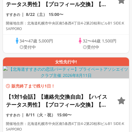
テータス男性】【プロフィール交換】【カ
ップリングなし】【アラフォー世代】初め
8/22（土）
15:00〜
すすきの
ての方も人見知りの方も安心です◇プライ
開催地住所：北海道札幌市中央区南5条西4丁目4-2第20桂和ビルB1 SIDE:K
ベートアソシエイツクラブ
SAPPORO
34〜47歳
5,000円
32〜44歳
1,500円
◎受付中
◎受付中
女性先行中!
販売終了まで残り1日！
【1対1会話】【連絡先交換自由】【ハイス
テータス男性】【プロフィール交換】【カ
ップリングなし】【20代中心】初めての方
8/11（火・祝）
15:00〜
すすきの
も人見知りの方も安心です◇プライベート
開催地住所：北海道札幌市中央区南5条西4丁目4-2第20桂和ビルB1 SIDE:K
アソシエイツクラブ
SAPPORO