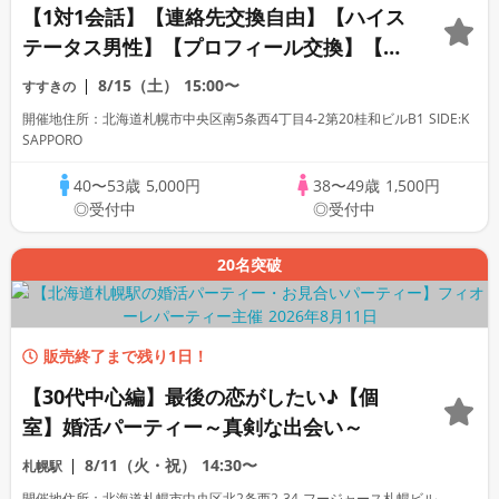
【1対1会話】【連絡先交換自由】【ハイス
テータス男性】【プロフィール交換】【カ
ップリングなし】【40代中心】初めての方
8/15（土）
15:00〜
すすきの
も人見知りの方も安心です◇プライベート
開催地住所：北海道札幌市中央区南5条西4丁目4-2第20桂和ビルB1 SIDE:K
アソシエイツクラブ
SAPPORO
40〜53歳
5,000円
38〜49歳
1,500円
◎受付中
◎受付中
20名突破
販売終了まで残り1日！
【30代中心編】最後の恋がしたい♪【個
室】婚活パーティー～真剣な出会い～
8/11（火・祝）
14:30〜
札幌駅
開催地住所：北海道札幌市中央区北2条西2-34 フージャース札幌ビル