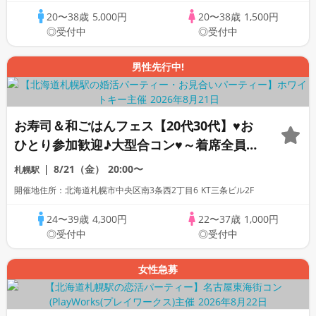
20〜38歳
5,000円
20〜38歳
1,500円
◎受付中
◎受付中
男性先行中!
お寿司＆和ごはんフェス【20代30代】♥お
ひとり参加歓迎♪大型合コン♥～着席全員
会話/マッチングあり/食事＆飲み放題付き
8/21（金）
20:00〜
札幌駅
～
開催地住所：北海道札幌市中央区南3条西2丁目6 KT三条ビル2F
24〜39歳
4,300円
22〜37歳
1,000円
◎受付中
◎受付中
女性急募