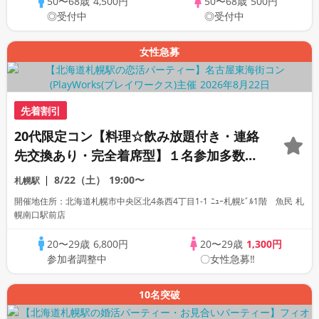
50〜68歳
4,500円
50〜68歳
500円
◎受付中
◎受付中
女性急募
先着割引
20代限定コン【料理☆飲み放題付き・連絡
先交換あり・完全着席型】１名参加多数・
初参加も大歓迎☆プレイワークス主催☆
8/22（土）
19:00〜
札幌駅
開催地住所：北海道札幌市中央区北4条西4丁目1-1 ﾆｭｰ札幌ﾋﾞﾙ1階 魚民 札
幌南口駅前店
20〜29歳
6,800円
20〜29歳
1,300円
参加者調整中
〇女性急募‼
10名突破