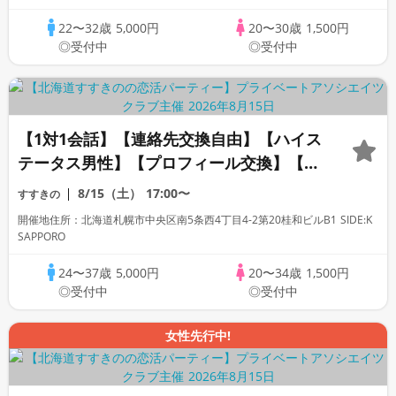
22〜32歳
5,000円
20〜30歳
1,500円
◎受付中
◎受付中
【1対1会話】【連絡先交換自由】【ハイス
テータス男性】【プロフィール交換】【カ
ップリングなし】初めての方も人見知りの
8/15（土）
17:00〜
すすきの
方も安心です◇プライベートアソシエイツ
開催地住所：北海道札幌市中央区南5条西4丁目4-2第20桂和ビルB1 SIDE:K
クラブ
SAPPORO
24〜37歳
5,000円
20〜34歳
1,500円
◎受付中
◎受付中
女性先行中!