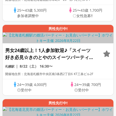
25〜43歳
5,300円
25〜43歳
1,700円
参加者調整中
〇女性急募‼
男性先行中!
男女24歳以上！1人参加歓迎♪「スイーツ
好き必見☆きのとやのスイーツパーティ
♪」個室スタイル/WhiteKey AI
8/22（土）
16:30〜
札幌駅
Matching／マッチングあり
開催地住所：北海道札幌市中央区南3条西2丁目6 KT三条ビル2F
24〜39歳
4,000円
24〜39歳
700円
◎受付中
◎受付中
男性先行中!