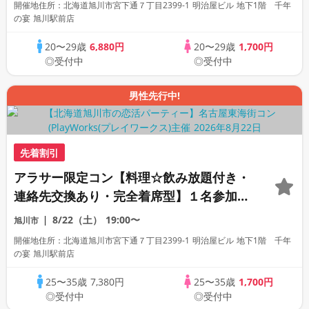
開催地住所：北海道旭川市宮下通７丁目2399-1 明治屋ビル 地下1階 千年
の宴 旭川駅前店
20〜29歳
6,880円
20〜29歳
1,700円
◎受付中
◎受付中
男性先行中!
先着割引
アラサー限定コン【料理☆飲み放題付き・
連絡先交換あり・完全着席型】１名参加多
数・初参加も大歓迎☆
8/22（土）
19:00〜
旭川市
開催地住所：北海道旭川市宮下通７丁目2399-1 明治屋ビル 地下1階 千年
の宴 旭川駅前店
25〜35歳
7,380円
25〜35歳
1,700円
◎受付中
◎受付中