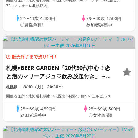
7F（フィオーレ札幌店内）
32〜43歳
4,400円
29〜40歳
1,500円
〇男性急募‼
参加者調整中
販売終了まで残り1日！
札幌♥BEER GARDEN「20代30代中心！恋
と泡のマリーアジュ♡飲み放題付き」～着
席全員会話/マッチングあり/食事＆飲み放
8/10（月）
20:30〜
札幌駅
題付き～
開催地住所：北海道札幌市中央区南3条西2丁目6 KT三条ビル2F
23〜39歳
4,300円
23〜39歳
500円
参加者調整中
〇女性急募‼