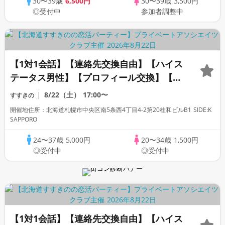
30〜39歳
6,500円
30〜39歳
3,500円
◎受付中
参加者調整中
【1対1会話】【連絡先交換自由】【ハイス
テータス男性】【プロフィール交換】【カ
ップリングなし】初めての方も人見知りの
8/22（土）
17:00〜
すすきの
方も安心です◇プライベートアソシエイツ
開催地住所：北海道札幌市中央区南5条西4丁目4-2第20桂和ビルB1 SIDE:K
クラブ
SAPPORO
24〜37歳
5,000円
20〜34歳
1,500円
◎受付中
◎受付中
【1対1会話】【連絡先交換自由】【ハイス