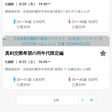
スタイル/WhiteKey AI Matching／マッ
8/20（木）
19:30〜
札幌駅
チングあり
開催地住所：北海道札幌市中央区南3条西2丁目6 KT三条ビル2F
25〜38歳
3,500円
25〜38歳
300円
◎受付中
◎受付中
真剣交際希望の同年代限定編
8/22（土）
16:45〜
札幌駅
開催地住所：北海道札幌市中央区南1条西6-11 札幌北辰ビル8階
38〜51歳
3,800円
36〜46歳
500円
◎受付中
◎受付中
1/5