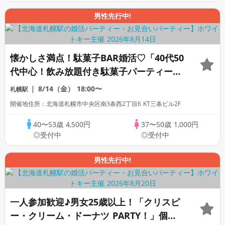
男性先行中!
懐かしさ満点！駄菓子BAR婚活♡「40代50
代中心！飲み放題付き駄菓子パーティー
♪」～着席全員会話/マッチングあり/食事
8/14（金）
18:00〜
札幌駅
＆飲み放題付き～
開催地住所：北海道札幌市中央区南3条西2丁目6 KT三条ビル2F
40〜53歳
4,500円
37〜50歳
1,000円
◎受付中
◎受付中
男性先行中!
一人参加歓迎♪男女25歳以上！「クリスピ
ー・クリーム・ドーナツ PARTY！」個室