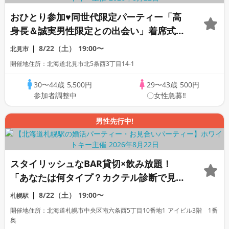
おひとり参加♥同世代限定パーティー「高
身長＆誠実男性限定との出会い」着席式全
員会話/WhiteKey AI Matching/マッチン
8/22（土）
19:00〜
北見市
グあり
開催地住所：北海道北見市北5条西3丁目14-1
30〜44歳
5,500円
29〜43歳
500円
参加者調整中
〇女性急募‼
男性先行中!
スタイリッシュなBAR貸切×飲み放題！
「あなたは何タイプ？カクテル診断で見つ
ける♡新しい出会い」着席＆フリースタイ
8/22（土）
19:00〜
札幌駅
ル/連絡先交換自由/飲み放題付き
開催地住所：北海道札幌市中央区南六条西5丁目10番地1 アイビル3階 1番
奥