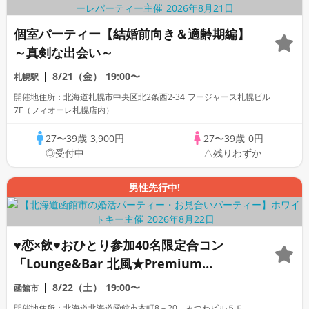
個室パーティー【結婚前向き＆適齢期編】
～真剣な出会い～
8/21（金）
19:00〜
札幌駅
開催地住所：北海道札幌市中央区北2条西2-34 フージャース札幌ビル
7F（フィオーレ札幌店内）
27〜39歳
3,900円
27〜39歳
0円
◎受付中
△残りわずか
男性先行中!
♥恋×飲♥おひとり参加40名限定合コン
「Lounge&Bar 北風★Premium
Night」着席＆フリースタイル/連絡先交換
8/22（土）
19:00〜
函館市
自由/飲み放題付き
開催地住所：北海道北海道函館市本町8－20 みつわビル５Ｆ