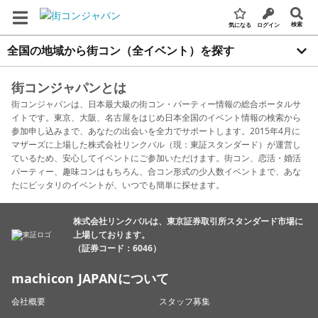
検索
気になる
ログイン
全国の地域から街コン（全イベント）を探す
街コンジャパンとは
街コンジャパンは、日本最大級の街コン・パーティー情報の総合ポータルサ
イトです。東京、大阪、名古屋をはじめ日本全国のイベント情報の検索から
参加申し込みまで、あなたの出会いを全力でサポートします。2015年4月に
マザーズに上場した株式会社リンクバル（現：東証スタンダード）が運営し
ているため、安心してイベントにご参加いただけます。街コン、恋活・婚活
パーティー、趣味コンはもちろん、合コン形式の少人数イベントまで、あな
たにピッタリのイベントが、いつでも簡単に探せます。
株式会社リンクバルは、東京証券取引所スタンダード市場に
上場しております。
（証券コード：6046）
machicon JAPANについて
会社概要
スタッフ募集