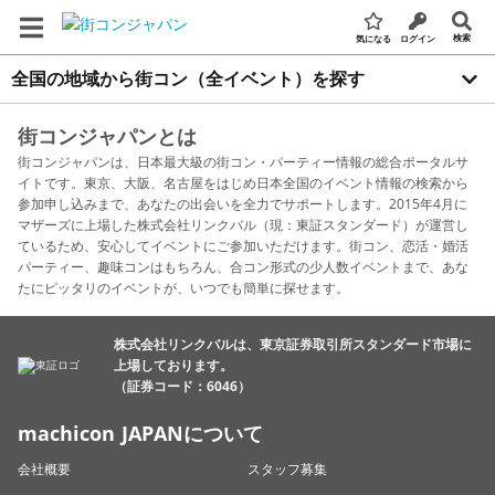
検索
気になる
ログイン
全国の地域から街コン（全イベント）を探す
街コンジャパンとは
街コンジャパンは、日本最大級の街コン・パーティー情報の総合ポータルサ
イトです。東京、大阪、名古屋をはじめ日本全国のイベント情報の検索から
参加申し込みまで、あなたの出会いを全力でサポートします。2015年4月に
マザーズに上場した株式会社リンクバル（現：東証スタンダード）が運営し
ているため、安心してイベントにご参加いただけます。街コン、恋活・婚活
パーティー、趣味コンはもちろん、合コン形式の少人数イベントまで、あな
たにピッタリのイベントが、いつでも簡単に探せます。
株式会社リンクバルは、東京証券取引所スタンダード市場に
上場しております。
（証券コード：6046）
machicon JAPANについて
会社概要
スタッフ募集