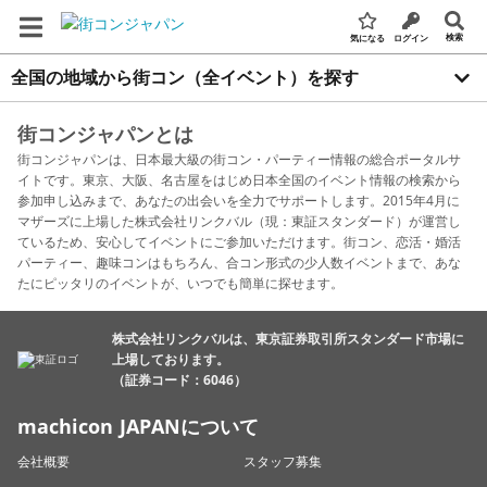
検索
気になる
ログイン
全国の地域から街コン（全イベント）を探す
街コンジャパンとは
街コンジャパンは、日本最大級の街コン・パーティー情報の総合ポータルサ
イトです。東京、大阪、名古屋をはじめ日本全国のイベント情報の検索から
参加申し込みまで、あなたの出会いを全力でサポートします。2015年4月に
マザーズに上場した株式会社リンクバル（現：東証スタンダード）が運営し
ているため、安心してイベントにご参加いただけます。街コン、恋活・婚活
パーティー、趣味コンはもちろん、合コン形式の少人数イベントまで、あな
たにピッタリのイベントが、いつでも簡単に探せます。
株式会社リンクバルは、東京証券取引所スタンダード市場に
上場しております。
（証券コード：6046）
machicon JAPANについて
会社概要
スタッフ募集