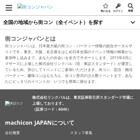
検索
気になる
ログイン
全国の地域から街コン（全イベント）を探す
街コンジャパンとは
街コンジャパンは、日本最大級の街コン・パーティー情報の総合ポータルサ
イトです。東京、大阪、名古屋をはじめ日本全国のイベント情報の検索から
参加申し込みまで、あなたの出会いを全力でサポートします。2015年4月に
マザーズに上場した株式会社リンクバル（現：東証スタンダード）が運営し
ているため、安心してイベントにご参加いただけます。街コン、恋活・婚活
パーティー、趣味コンはもちろん、合コン形式の少人数イベントまで、あな
たにピッタリのイベントが、いつでも簡単に探せます。
株式会社リンクバルは、東京証券取引所スタンダード市場に
上場しております。
（証券コード：6046）
machicon JAPANについて
会社概要
スタッフ募集