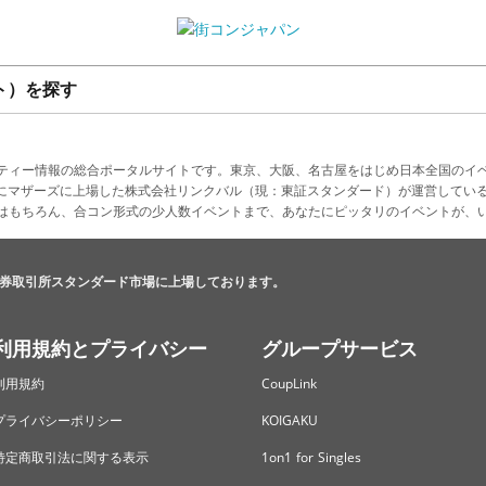
ト）を探す
ティー情報の総合ポータルサイトです。東京、大阪、名古屋をはじめ日本全国のイ
4月にマザーズに上場した株式会社リンクバル（現：東証スタンダード）が運営してい
はもちろん、合コン形式の少人数イベントまで、あなたにピッタリのイベントが、
券取引所スタンダード市場に上場しております。
利用規約とプライバシー
グループサービス
利用規約
CoupLink
プライバシーポリシー
KOIGAKU
特定商取引法に関する表示
1on1 for Singles