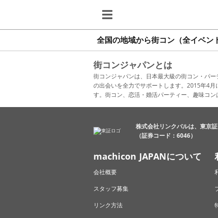
全国の地域から街コン（全イベン
街コンジャパンとは
街コンジャパンは、日本最大級の街コン・パー
の出会いを全力でサポートします。2015年
す。街コン、恋活・婚活パーティー、趣味コン
株式会社リンクバルは、東京証
（証券コード：6046）
machicon JAPANについて
会社概要
スタッフ募集
リンク方法