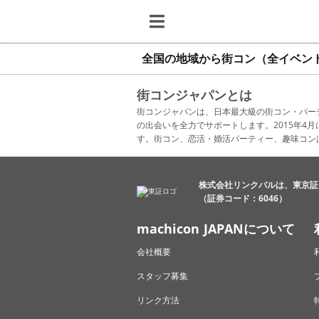
全国の地域から街コン（全イベン
街コンジャパンとは
街コンジャパンは、日本最大級の街コン・パー
の出会いを全力でサポートします。2015年
す。街コン、恋活・婚活パーティー、趣味コン
株式会社リンクバルは、東京証
（証券コード：6046）
machicon JAPANについて
会社概要
スタッフ募集
リンク方法