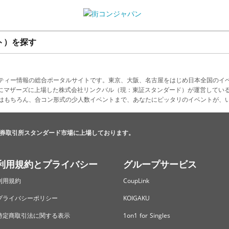
ト）を探す
ティー情報の総合ポータルサイトです。東京、大阪、名古屋をはじめ日本全国のイ
4月にマザーズに上場した株式会社リンクバル（現：東証スタンダード）が運営してい
はもちろん、合コン形式の少人数イベントまで、あなたにピッタリのイベントが、
券取引所スタンダード市場に上場しております。
利用規約とプライバシー
グループサービス
利用規約
CoupLink
プライバシーポリシー
KOIGAKU
特定商取引法に関する表示
1on1 for Singles