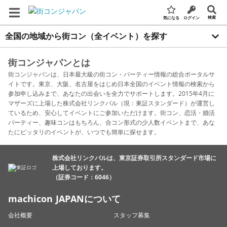
検索
気になる
ログイン
全国の地域から街コン（全イベント）を探す
街コンジャパンとは
街コンジャパンは、日本最大級の街コン・パーティー情報の総合ポータルサ
イトです。東京、大阪、名古屋をはじめ日本全国のイベント情報の検索から
参加申し込みまで、あなたの出会いを全力でサポートします。2015年4月に
マザーズに上場した株式会社リンクバル（現：東証スタンダード）が運営し
ているため、安心してイベントにご参加いただけます。街コン、恋活・婚活
パーティー、趣味コンはもちろん、合コン形式の少人数イベントまで、あな
たにピッタリのイベントが、いつでも簡単に探せます。
株式会社リンクバルは、東京証券取引所スタンダード市場に
上場しております。
（証券コード：6046）
machicon JAPANについて
会社概要
スタッフ募集