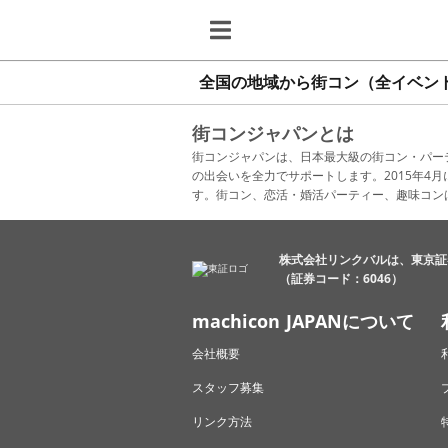
全国の地域から街コン（全イベン
街コンジャパンとは
街コンジャパンは、日本最大級の街コン・パー
の出会いを全力でサポートします。2015年
す。街コン、恋活・婚活パーティー、趣味コン
株式会社リンクバルは、東京証
（証券コード：6046）
machicon JAPANについて
会社概要
スタッフ募集
リンク方法