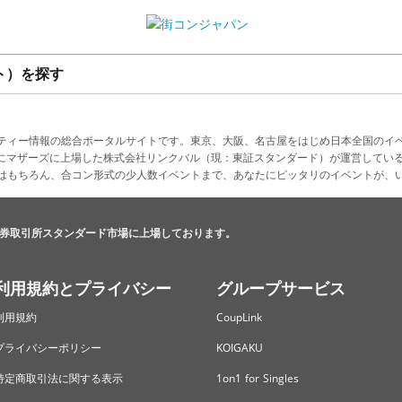
ト）を探す
ティー情報の総合ポータルサイトです。東京、大阪、名古屋をはじめ日本全国のイ
4月にマザーズに上場した株式会社リンクバル（現：東証スタンダード）が運営してい
はもちろん、合コン形式の少人数イベントまで、あなたにピッタリのイベントが、
券取引所スタンダード市場に上場しております。
利用規約とプライバシー
グループサービス
利用規約
CoupLink
プライバシーポリシー
KOIGAKU
特定商取引法に関する表示
1on1 for Singles