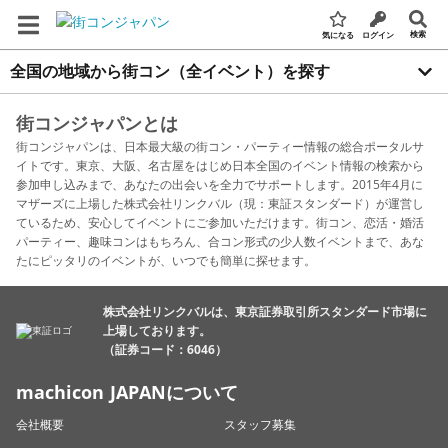
検索
気になる
ログイン
全国の地域から街コン（全イベント）を探す
街コンジャパンとは
街コンジャパンは、日本最大級の街コン・パーティー情報の総合ポータルサ
イトです。東京、大阪、名古屋をはじめ日本全国のイベント情報の検索から
参加申し込みまで、あなたの出会いを全力でサポートします。2015年4月に
マザーズに上場した株式会社リンクバル（現：東証スタンダード）が運営し
ているため、安心してイベントにご参加いただけます。街コン、恋活・婚活
パーティー、趣味コンはもちろん、合コン形式の少人数イベントまで、あな
たにピッタリのイベントが、いつでも簡単に探せます。
株式会社リンクバルは、東京証券取引所スタンダード市場に
上場しております。
（証券コード：6046）
machicon JAPANについて
会社概要
スタッフ募集