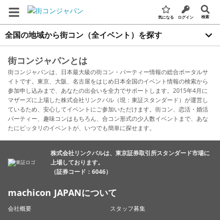
検索
気になる
ログイン
全国の地域から街コン（全イベント）を探す
街コンジャパンとは
街コンジャパンは、日本最大級の街コン・パーティー情報の総合ポータルサ
イトです。東京、大阪、名古屋をはじめ日本全国のイベント情報の検索から
参加申し込みまで、あなたの出会いを全力でサポートします。2015年4月に
マザーズに上場した株式会社リンクバル（現：東証スタンダード）が運営し
ているため、安心してイベントにご参加いただけます。街コン、恋活・婚活
パーティー、趣味コンはもちろん、合コン形式の少人数イベントまで、あな
たにピッタリのイベントが、いつでも簡単に探せます。
株式会社リンクバルは、東京証券取引所スタンダード市場に
上場しております。
（証券コード：6046）
machicon JAPANについて
会社概要
スタッフ募集