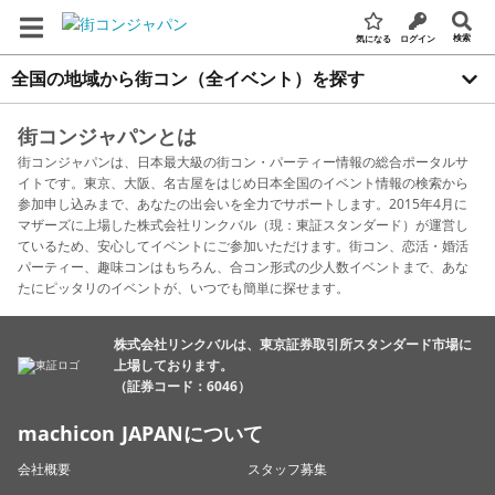
検索
気になる
ログイン
全国の地域から街コン（全イベント）を探す
街コンジャパンとは
街コンジャパンは、日本最大級の街コン・パーティー情報の総合ポータルサ
イトです。東京、大阪、名古屋をはじめ日本全国のイベント情報の検索から
参加申し込みまで、あなたの出会いを全力でサポートします。2015年4月に
マザーズに上場した株式会社リンクバル（現：東証スタンダード）が運営し
ているため、安心してイベントにご参加いただけます。街コン、恋活・婚活
パーティー、趣味コンはもちろん、合コン形式の少人数イベントまで、あな
たにピッタリのイベントが、いつでも簡単に探せます。
株式会社リンクバルは、東京証券取引所スタンダード市場に
上場しております。
（証券コード：6046）
machicon JAPANについて
会社概要
スタッフ募集