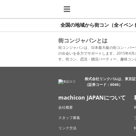
全国の地域から街コン（全イベン
街コンジャパンとは
街コンジャパンは、日本最大級の街コン・パー
の出会いを全力でサポートします。2015年
す。街コン、恋活・婚活パーティー、趣味コン
株式会社リンクバルは、東京証
（証券コード：6046）
machicon JAPANについて
会社概要
スタッフ募集
リンク方法