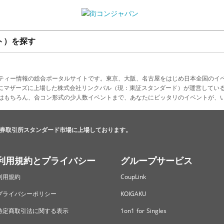
ト）を探す
ティー情報の総合ポータルサイトです。東京、大阪、名古屋をはじめ日本全国のイ
4月にマザーズに上場した株式会社リンクバル（現：東証スタンダード）が運営してい
はもちろん、合コン形式の少人数イベントまで、あなたにピッタリのイベントが、
券取引所スタンダード市場に上場しております。
利用規約とプライバシー
グループサービス
利用規約
CoupLink
プライバシーポリシー
KOIGAKU
特定商取引法に関する表示
1on1 for Singles