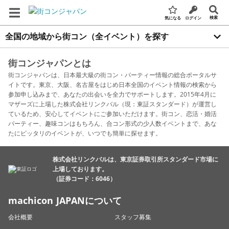
検索
気になる
ログイン
全国の地域から街コン（全イベント）を探す
街コンジャパンとは
街コンジャパンは、日本最大級の街コン・パーティー情報の総合ポータルサ
イトです。東京、大阪、名古屋をはじめ日本全国のイベント情報の検索から
参加申し込みまで、あなたの出会いを全力でサポートします。2015年4月に
マザーズに上場した株式会社リンクバル（現：東証スタンダード）が運営し
ているため、安心してイベントにご参加いただけます。街コン、恋活・婚活
パーティー、趣味コンはもちろん、合コン形式の少人数イベントまで、あな
たにピッタリのイベントが、いつでも簡単に探せます。
株式会社リンクバルは、東京証券取引所スタンダード市場に
上場しております。
（証券コード：6046）
machicon JAPANについて
会社概要
スタッフ募集