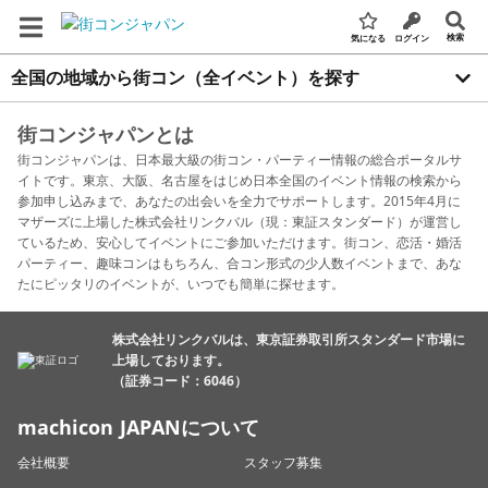
検索
気になる
ログイン
全国の地域から街コン（全イベント）を探す
街コンジャパンとは
街コンジャパンは、日本最大級の街コン・パーティー情報の総合ポータルサ
イトです。東京、大阪、名古屋をはじめ日本全国のイベント情報の検索から
参加申し込みまで、あなたの出会いを全力でサポートします。2015年4月に
マザーズに上場した株式会社リンクバル（現：東証スタンダード）が運営し
ているため、安心してイベントにご参加いただけます。街コン、恋活・婚活
パーティー、趣味コンはもちろん、合コン形式の少人数イベントまで、あな
たにピッタリのイベントが、いつでも簡単に探せます。
株式会社リンクバルは、東京証券取引所スタンダード市場に
上場しております。
（証券コード：6046）
machicon JAPANについて
会社概要
スタッフ募集