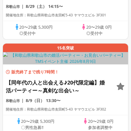
8/29（土）
14:15〜
和歌山市
開催地住所：和歌山県和歌山市友田町5-43 ヤマウエビル 3F301
20〜29歳
5,300円
20〜29歳
0円
◎受付中
◎受付中
15名突破
販売終了まで残り7時間！
【同年代の人と出会える♪20代限定編】婚
活パーティー～真剣な出会い～
8/9（日）
13:30〜
和歌山市
開催地住所：和歌山県和歌山市友田町5-43 ヤマウエビル 3F302
20〜29歳
5,300円
20〜29歳
0円
〇男性急募‼
参加者調整中