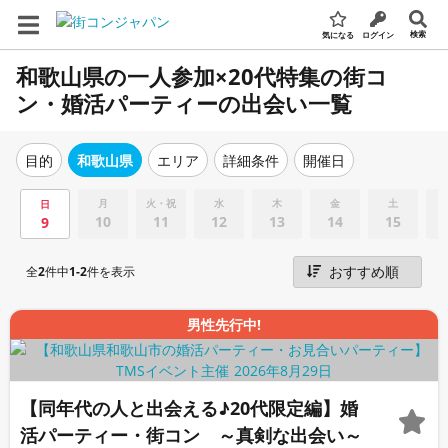
検索
気になる
ログイン
和歌山県の一人参加×20代特集の街コ
ン・婚活パーティーの出会い一覧
エリア
詳細条件
開催日
目的
和歌山県
月
火・祝
水
木
金
土
日
10
11
12
13
14
15
9
全
2
件中
1-2
件を表示
男性先行中!
【同年代の人と出会える♪20代限定編】婚
活パーティー・街コン ～真剣な出会い～