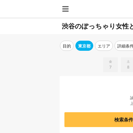
渋谷のぽっちゃり女性
目的
東京都
エリア
詳細条
金
土
7
8
検索条