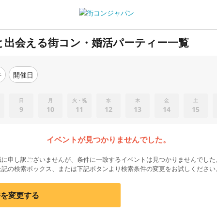
と出会える街コン・婚活パーティー一覧
件
開催日
日
月
火・祝
水
木
金
土
9
10
11
12
13
14
15
イベントが見つかりませんでした。
誠に申し訳ございませんが、条件に一致するイベントは見つかりませんでした
上記の検索ボックス、または下記ボタンより検索条件の変更をお試しください
件を変更する