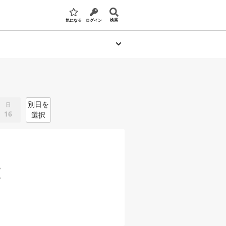
検索
気になる
ログイン
別日を
日
16
選択
。
。