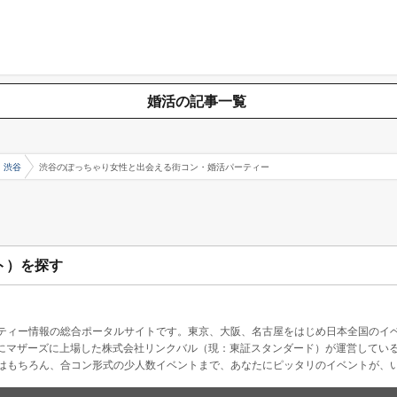
婚活の記事一覧
渋谷
渋谷のぽっちゃり女性と出会える街コン・婚活パーティー
ト）を探す
ティー情報の総合ポータルサイトです。東京、大阪、名古屋をはじめ日本全国のイ
4月にマザーズに上場した株式会社リンクバル（現：東証スタンダード）が運営してい
はもちろん、合コン形式の少人数イベントまで、あなたにピッタリのイベントが、