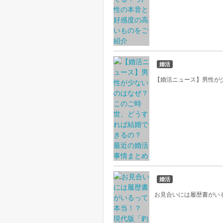
婚活
【婚活ニュース】男性が
婚活
お見合いには履歴書がい