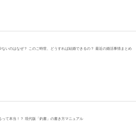
少ないのはなぜ？ このご時世、どうすれば結婚できるの？ 最近の婚活事情まとめ
るって本当！？ 現代版「釣書」の書き方マニュアル