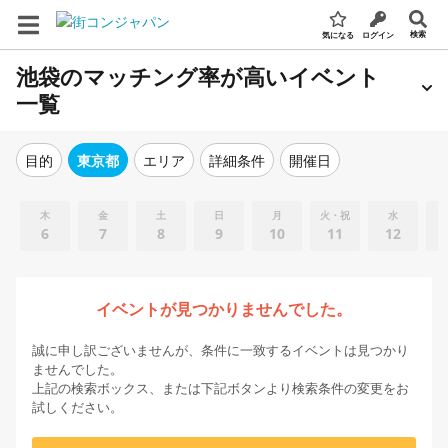
検索
気になる
ログイン
池袋のマッチング率が高いイベント
一覧
エリア
詳細条件
開催日
目的
東京都
木
金
土
日
月
火・祝
水
6
7
8
9
10
11
12
イベントが見つかりませんでした。
誠に申し訳ございませんが、条件に一致するイベントは見つかり
ませんでした。
上記の検索ボックス、または下記ボタンより検索条件の変更をお
試しください。