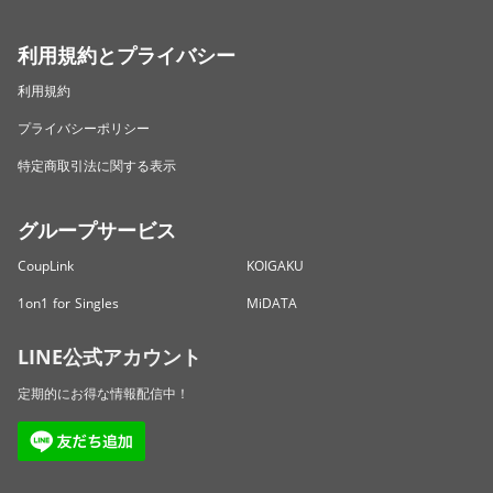
利用規約とプライバシー
利用規約
プライバシーポリシー
特定商取引法に関する表示
グループサービス
CoupLink
KOIGAKU
1on1 for Singles
MiDATA
LINE公式アカウント
定期的にお得な情報配信中！