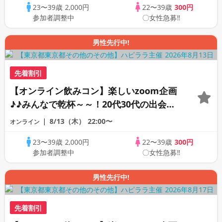
23〜39歳
2,000円
22〜39歳
300円
う♪☆全国の方が対象☆司会進行あり♪♪♪
参加者調整中
〇女性急募‼
男性先行中!
先着割引
【オンライン飲みコン】楽しいzoom企画
♪♪みんなで乾杯～～！20代30代の出会い
応援♪♪リモートパーティー♪♪友達作りか
8/13（木）
22:00〜
オンライン
ら交流を広げましょう！仲良くなりましょ
23〜39歳
2,000円
22〜39歳
300円
う♪☆全国の方が対象☆司会進行あり♪♪♪
参加者調整中
〇女性急募‼
男性先行中!
先着割引