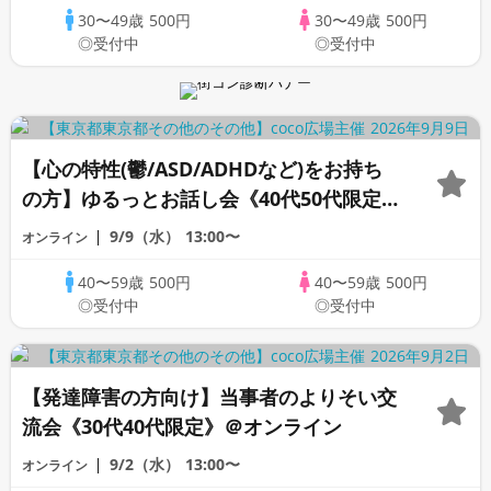
30〜49歳
500円
30〜49歳
500円
◎受付中
◎受付中
【心の特性(鬱/ASD/ADHDなど)をお持ち
の方】ゆるっとお話し会《40代50代限定》
＠オンライン
9/9（水）
13:00〜
オンライン
40〜59歳
500円
40〜59歳
500円
◎受付中
◎受付中
【発達障害の方向け】当事者のよりそい交
流会《30代40代限定》＠オンライン
9/2（水）
13:00〜
オンライン