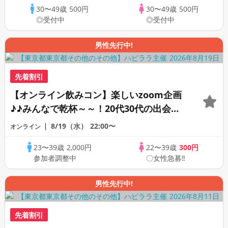
30〜49歳
500円
30〜49歳
500円
◎受付中
◎受付中
男性先行中!
先着割引
【オンライン飲みコン】楽しいzoom企画
♪♪みんなで乾杯～～！20代30代の出会い
応援♪♪リモートパーティー♪♪友達作りか
8/19（水）
22:00〜
オンライン
ら交流を広げましょう！仲良くなりましょ
23〜39歳
2,000円
22〜39歳
300円
う♪☆全国の方が対象☆司会進行あり♪♪♪
参加者調整中
〇女性急募‼
男性先行中!
先着割引