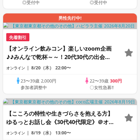
◎受付中
◎受付中
男性先行中!
先着割引
【オンライン飲みコン】楽しいzoom企画
♪♪みんなで乾杯～～！20代30代の出会い
応援♪♪リモートパーティー♪♪友達作りか
8/20（木）
22:00〜
オンライン
ら交流を広げましょう！仲良くなりましょ
23〜39歳
2,000円
22〜39歳
300円
う♪☆全国の方が対象☆司会進行あり♪♪♪
参加者調整中
〇女性急募‼
【こころの特性や生きづらさを抱える方】
ゆるっとお話し会《30代40代限定》＠オン
ライン
8/19（水）
13:00〜
オンライン