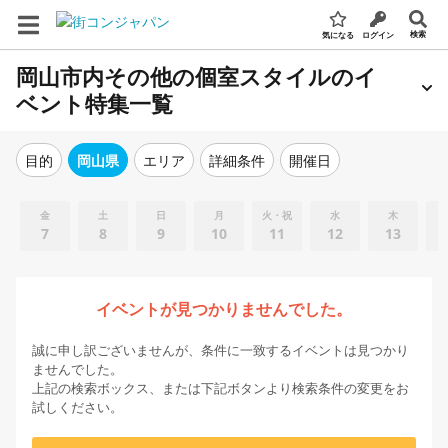
検索
気になる
ログイン
岡山市内その他の個室スタイルのイ
ベント特集一覧
エリア
詳細条件
開催日
目的
岡山県
金
土
日
月
火・祝
水
木
7
8
9
10
11
12
13
イベントが見つかりませんでした。
誠に申し訳ございませんが、条件に一致するイベントは見つかり
ませんでした。
上記の検索ボックス、または下記ボタンより検索条件の変更をお
試しください。