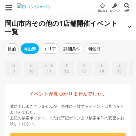
検索
気になる
ログイン
岡山市内その他の1店舗開催イベント
一覧
エリア
詳細条件
開催日
目的
岡山県
日
月
火・祝
水
木
金
土
9
10
11
12
13
14
15
イベントが見つかりませんでした。
誠に申し訳ございませんが、条件に一致するイベントは見つかり
ませんでした。
上記の検索ボックス、または下記ボタンより検索条件の変更をお
試しください。