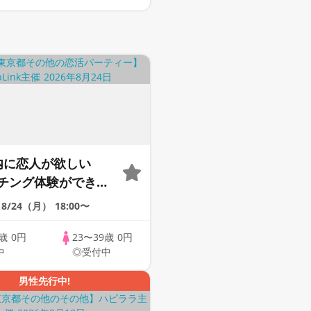
内に恋人が欲しい
チング体験ができる
upLink♪【恋活】
8/24（月）
18:00〜
9歳
0円
23〜39歳
0円
中
◎受付中
男性先行中!