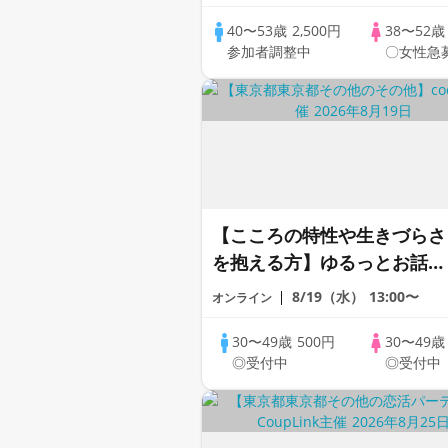
で乾杯しませんか♪♪ ☆全国
の方が対象☆ 司会進行あり
40〜53歳
2,500円
38〜52
参加者調整中
〇女性急
♪♪ THE 42s ONLINE
PARTY!!
【こころの特性や生きづらさ
を抱える方】ゆるっとお話し
会《30代40代限定》＠オン
8/19（水）
13:00〜
オンライン
イン
30〜49歳
500円
30〜49
◎受付中
◎受付中