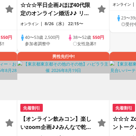
1dayCo
☆☆☆平日企画♪ほぼ40代限
オンライン
定のオンライン婚活♪♪ リモ
23〜3
ートの出会い応援♪♪ おうち
8/26（水）
22:15〜
オンライン
◎受付
で乾杯しませんか♪♪ ☆全国
の方が対象☆ 司会進行あり
歳
550円
40〜53歳
2,500円
38〜52歳
550円
募‼
参加者調整中
〇女性急募‼
♪♪ THE 43s ONLINE
PARTY!!
男性先行中!
先着割引
先着割引
【オンライン飲みコン】楽し
☆☆☆ 
いzoom企画♪♪みんなで乾杯
ントーク
～～！20代30代の出会い応援
差♪♪ 