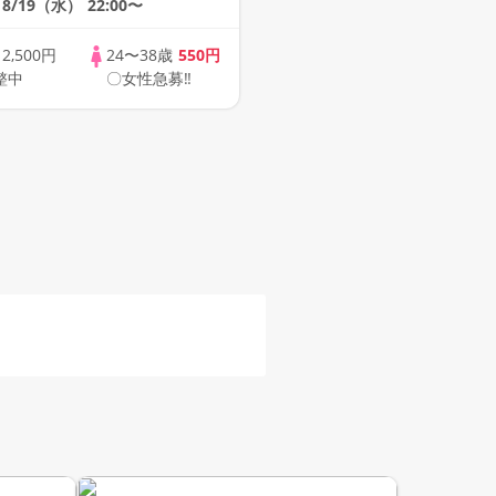
8/19（水）
22:00〜
けたい♪ ♪☆カジュ
ンライン婚活☆全国
歳
2,500円
24〜38歳
550円
整中
〇女性急募‼
象☆司会進行あり♪♪