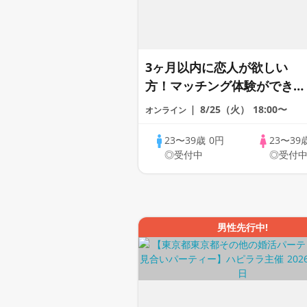
3ヶ月以内に恋人が欲しい
方！マッチング体験ができる
1dayCoupLink♪【恋活】
8/25（火）
18:00〜
オンライン
23〜39歳
0円
23〜39
◎受付中
◎受付
男性先行中!