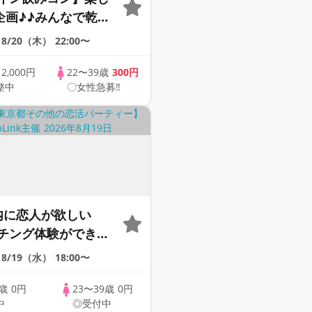
m企画♪♪みんなで乾杯
0代30代の出会い応援
8/20（木）
22:00〜
ートパーティー♪♪友
ら交流を広げましょ
歳
2,000円
22〜39歳
300円
整中
〇女性急募‼
くなりましょう♪☆
が対象☆司会進行あ
内に恋人が欲しい
チング体験ができる
upLink♪【恋活】
8/19（水）
18:00〜
9歳
0円
23〜39歳
0円
中
◎受付中