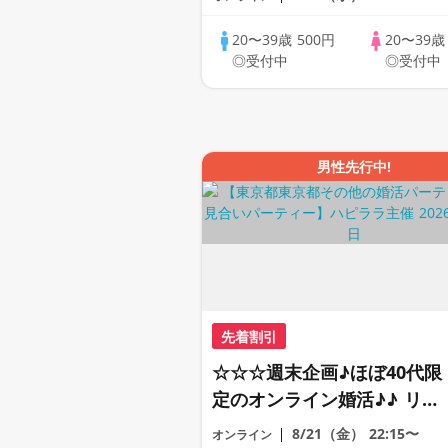
《20代30代限定》
20〜39歳
500円
20〜39
◎受付中
◎受付中
男性先行中!
先着割引
☆☆☆週末企画♪ほぼ40代限
定のオンライン婚活♪♪ リモ
ートの出会い応援♪♪ おうち
8/21（金）
22:15〜
オンライン