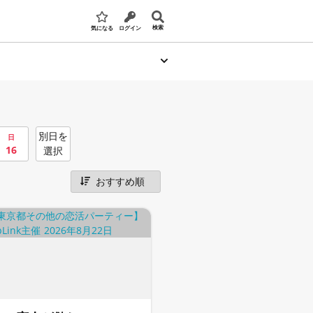
検索
気になる
ログイン
別日を
日
16
選択