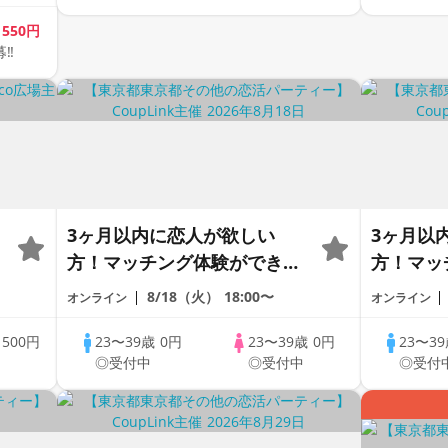
歳
550円
募‼
3ヶ月以内に恋人が欲しい
3ヶ月以
方！マッチング体験ができる
方！マッ
ラ
1dayCoupLink♪【恋活】
1dayCo
8/18（火）
18:00〜
オンライン
オンライン
歳
500円
23〜39歳
0円
23〜39歳
0円
23〜3
◎受付中
◎受付中
◎受付