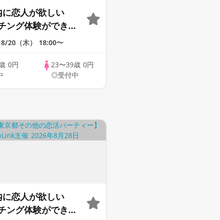
内に恋人が欲しい
チング体験ができる
upLink♪【恋活】
8/20（木）
18:00〜
9歳
0円
23〜39歳
0円
中
◎受付中
内に恋人が欲しい
チング体験ができる