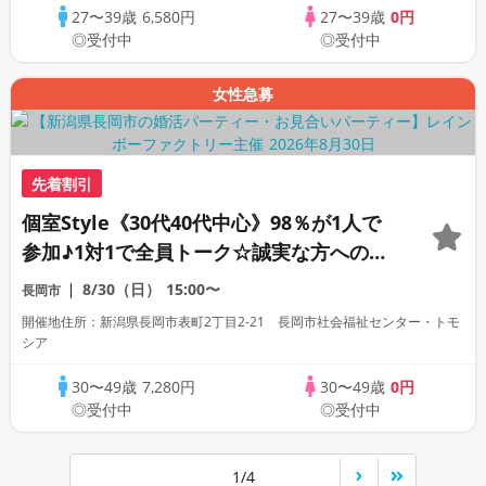
27〜39歳
6,580円
27〜39歳
0円
◎受付中
◎受付中
女性急募
先着割引
個室Style《30代40代中心》98％が1人で
参加♪1対1で全員トーク☆誠実な方への婚
活パーティー
8/30（日）
15:00〜
長岡市
開催地住所：新潟県長岡市表町2丁目2-21 長岡市社会福祉センター・トモ
シア
30〜49歳
7,280円
30〜49歳
0円
◎受付中
◎受付中
1/4