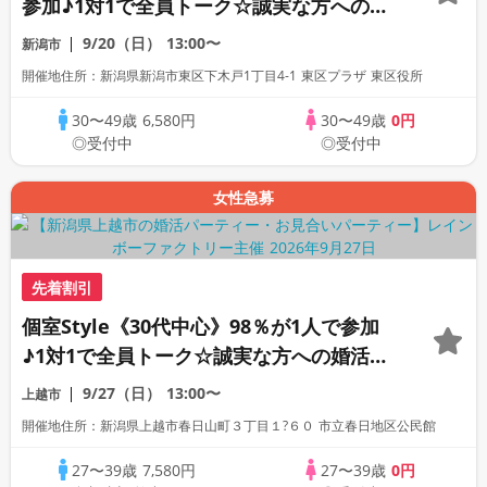
参加♪1対1で全員トーク☆誠実な方への婚
活パーティー
9/20（日）
13:00〜
新潟市
開催地住所：新潟県新潟市東区下木戸1丁目4-1 東区プラザ 東区役所
30〜49歳
6,580円
30〜49歳
0円
◎受付中
◎受付中
女性急募
先着割引
個室Style《30代中心》98％が1人で参加
♪1対1で全員トーク☆誠実な方への婚活パ
ーティー
9/27（日）
13:00〜
上越市
開催地住所：新潟県上越市春日山町３丁目１?６０ 市立春日地区公民館
27〜39歳
7,580円
27〜39歳
0円