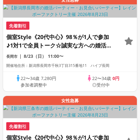
先着割引
個室Style《20代中心》98％が1人で参加
♪1対1で全員トーク☆誠実な方への婚活パ
ーティー
8/23（日）
11:00〜
長岡市
開催地住所：新潟県長岡市千秋3丁目315番地11 ハイブ長岡
22〜34歳
7,280円
22〜34歳
0円
参加者調整中
◎受付中
女性急募
先着割引
個室Style《20代中心》98％が1人で参加