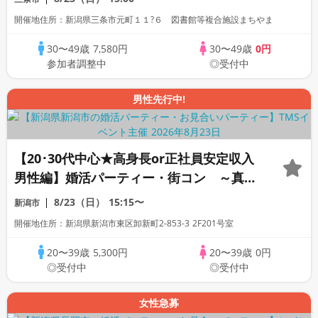
開催地住所：新潟県三条市元町１１?６ 図書館等複合施設まちやま
30〜49歳
7,580円
30〜49歳
0円
参加者調整中
◎受付中
男性先行中!
【20･30代中心★高身長or正社員安定収入
男性編】婚活パーティー・街コン ～真剣
な出会い～
8/23（日）
15:15〜
新潟市
開催地住所：新潟県新潟市東区卸新町2-853-3 2F201号室
20〜39歳
5,300円
20〜39歳
0円
◎受付中
◎受付中
女性急募