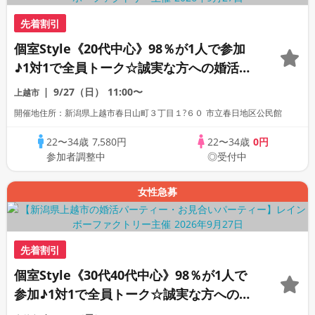
先着割引
個室Style《20代中心》98％が1人で参加
♪1対1で全員トーク☆誠実な方への婚活パ
ーティー
9/27（日）
11:00〜
上越市
開催地住所：新潟県上越市春日山町３丁目１?６０ 市立春日地区公民館
22〜34歳
7,580円
22〜34歳
0円
参加者調整中
◎受付中
女性急募
先着割引
個室Style《30代40代中心》98％が1人で
参加♪1対1で全員トーク☆誠実な方への婚
活パーティー