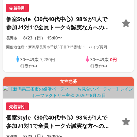
先着割引
個室Style《30代40代中心》98％が1人で
参加♪1対1で全員トーク☆誠実な方への婚
活パーティー
8/23（日）
15:00〜
長岡市
開催地住所：新潟県長岡市千秋3丁目315番地11 ハイブ長岡
30〜49歳
7,280円
30〜49歳
0円
◎受付中
◎受付中
女性急募
先着割引
個室Style《30代40代中心》98％が1人で
参加♪1対1で全員トーク☆誠実な方への婚
活パーティー
8/23（日）
15:00〜
三条市