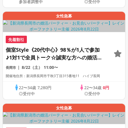
参加者調整中
◎受付中
女性急募
先着割引
個室Style《20代中心》98％が1人で参加
♪1対1で全員トーク☆誠実な方への婚活パ
ーティー
8/22（土）
11:00〜
長岡市
開催地住所：新潟県長岡市千秋3丁目315番地11 ハイブ長岡
22〜34歳
7,280円
22〜34歳
0円
◎受付中
◎受付中
女性急募