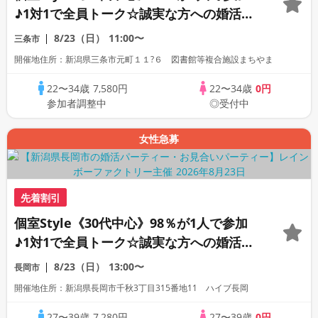
♪1対1で全員トーク☆誠実な方への婚活パ
ーティー
8/23（日）
11:00〜
三条市
開催地住所：新潟県三条市元町１１?６ 図書館等複合施設まちやま
22〜34歳
7,580円
22〜34歳
0円
参加者調整中
◎受付中
女性急募
先着割引
個室Style《30代中心》98％が1人で参加
♪1対1で全員トーク☆誠実な方への婚活パ
ーティー
8/23（日）
13:00〜
長岡市
開催地住所：新潟県長岡市千秋3丁目315番地11 ハイブ長岡
27〜39歳
7,280円
27〜39歳
0円