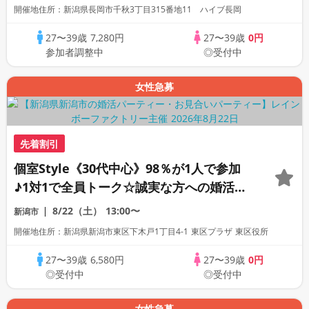
開催地住所：新潟県長岡市千秋3丁目315番地11 ハイブ長岡
27〜39歳
7,280円
27〜39歳
0円
参加者調整中
◎受付中
女性急募
先着割引
個室Style《30代中心》98％が1人で参加
♪1対1で全員トーク☆誠実な方への婚活パ
ーティー
8/22（土）
13:00〜
新潟市
開催地住所：新潟県新潟市東区下木戸1丁目4-1 東区プラザ 東区役所
27〜39歳
6,580円
27〜39歳
0円
◎受付中
◎受付中
女性急募