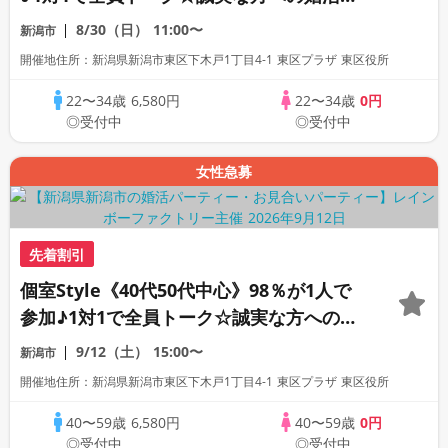
ーティー
8/30（日）
11:00〜
新潟市
開催地住所：新潟県新潟市東区下木戸1丁目4-1 東区プラザ 東区役所
22〜34歳
6,580円
22〜34歳
0円
◎受付中
◎受付中
女性急募
先着割引
個室Style《40代50代中心》98％が1人で
参加♪1対1で全員トーク☆誠実な方への婚
活パーティー
9/12（土）
15:00〜
新潟市
開催地住所：新潟県新潟市東区下木戸1丁目4-1 東区プラザ 東区役所
40〜59歳
6,580円
40〜59歳
0円
◎受付中
◎受付中