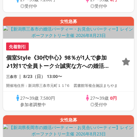
◎受付中
◎受付中
女性急募
先着割引
個室Style《30代中心》98％が1人で参加
♪1対1で全員トーク☆誠実な方への婚活パ
ーティー
8/23（日）
13:00〜
三条市
開催地住所：新潟県三条市元町１１?６ 図書館等複合施設まちやま
27〜39歳
7,580円
27〜39歳
0円
参加者調整中
◎受付中
女性急募