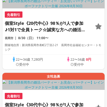
先着割引
個室Style《20代中心》98％が1人で参加
♪1対1で全員トーク☆誠実な方への婚活パ
ーティー
8/30（日）
11:00〜
長岡市
開催地住所：新潟県長岡市表町2丁目2-21 長岡市社会福祉センター・トモ
シア
22〜34歳
7,280円
22〜34歳
0円
◎受付中
◎受付中
女性急募
先着割引
個室Style《30代中心》98％が1人で参加