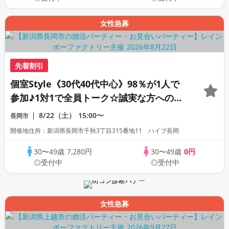
女性急募
先着割引
個室Style《30代40代中心》98％が1人で
参加♪1対1で全員トーク☆誠実な方への婚
活パーティー
8/22（土）
15:00〜
長岡市
開催地住所：新潟県長岡市千秋3丁目315番地11 ハイブ長岡
30〜49歳
7,280円
30〜49歳
0円
◎受付中
◎受付中
女性急募