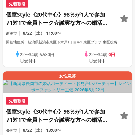
先着割引
個室Style《20代中心》98％が1人で参加
♪1対1で全員トーク☆誠実な方への婚活パ
ーティー
8/22（土）
11:00〜
新潟市
開催地住所：新潟県新潟市東区下木戸1丁目4-1 東区プラザ 東区役所
22〜34歳
6,580円
22〜34歳
0円
◎受付中
◎受付中
女性急募
先着割引
個室Style《30代中心》98％が1人で参加
♪1対1で全員トーク☆誠実な方への婚活パ
ーティー
8/22（土）
13:00〜
長岡市