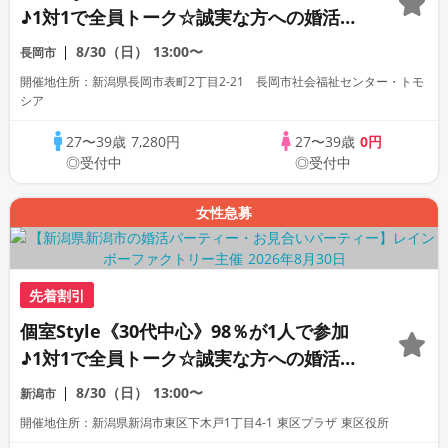
♪1対1で全員トーク☆誠実な方への婚活パ
ーティー
8/30（日）
13:00〜
長岡市
開催地住所：新潟県長岡市表町2丁目2-21 長岡市社会福祉センター・トモ
シア
27〜39歳
7,280円
27〜39歳
0円
◎受付中
◎受付中
女性急募
先着割引
個室Style《30代中心》98％が1人で参加
♪1対1で全員トーク☆誠実な方への婚活パ
ーティー
8/30（日）
13:00〜
新潟市
開催地住所：新潟県新潟市東区下木戸1丁目4-1 東区プラザ 東区役所