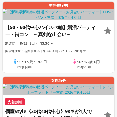
男性先行中!
【50・60代中心ハイスぺ編】婚活パーティ
ー・街コン ～真剣な出会い～
8/23（日）
13:30〜
新潟市
開催地住所：新潟県新潟市東区卸新町2-853-3 2F201号室
50〜69歳
5,300円
50〜69歳
0円
◎受付中
◎受付中
女性急募
先着割引
個室Style《30代40代中心》98％が1人で