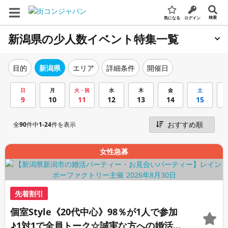
検索
気になる
ログイン
新潟県の少人数イベント特集一覧
エリア
詳細条件
開催日
目的
新潟県
日
月
火・祝
水
木
金
土
9
10
11
12
13
14
15
全
90
件中
1-24
件を表示
女性急募
先着割引
個室Style《20代中心》98％が1人で参加
♪1対1で全員トーク☆誠実な方への婚活パ