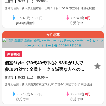
9/27（日）
15:00〜
上越市
開催地住所：新潟県上越市春日山町３丁目１?６０ 市立春日地区公民館
30〜49歳
7,580円
30〜49歳
0円
参加者調整中
◎受付中
女性急募
先着割引
個室Style《30代40代中心》98％が1人で
参加♪1対1で全員トーク☆誠実な方への婚
活パーティー
8/22（土）
15:00〜
新潟市
開催地住所：新潟県新潟市東区下木戸1丁目4-1 東区プラザ 東区役所
30〜49歳
6,580円
30〜49歳
0円
◎受付中
◎受付中