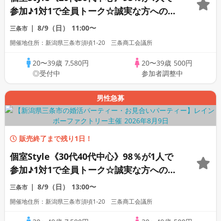
参加♪1対1で全員トーク☆誠実な方への婚
活パーティー
8/9（日）
11:00〜
三条市
開催地住所：新潟県三条市須頃1-20 三条商工会議所
20〜39歳
7,580円
20〜39歳
500円
◎受付中
参加者調整中
男性急募
販売終了まで残り1日！
個室Style《30代40代中心》98％が1人で
参加♪1対1で全員トーク☆誠実な方への婚
活パーティー
8/9（日）
13:00〜
三条市
開催地住所：新潟県三条市須頃1-20 三条商工会議所