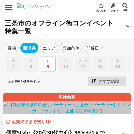
検索
気になる
ログイン
三条市のオフライン街コンイベント
特集一覧
エリア
詳細条件
開催日
目的
新潟県
金
土
月
火・祝
水
木
日
7
8
10
11
12
13
9
全
3
件中
1-3
件を表示
男性急募
販売終了まで残り1日！
個室Style《20代30代中心》98％が1人で