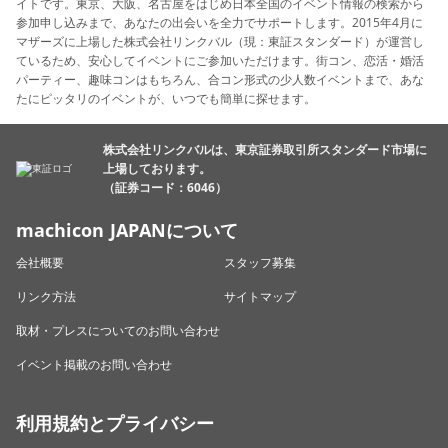
イトです。東京、大阪、名古屋をはじめ日本全国のイベント情報の検索から
参加申し込みまで、あなたの出会いを全力でサポートします。2015年4月に
マザーズに上場した株式会社リンクバル（現：東証スタンダード）が運営し
ているため、安心してイベントにご参加いただけます。街コン、恋活・婚活
パーティー、趣味コンはもちろん、合コン形式の少人数イベントまで、あな
たにピッタリのイベントが、いつでも簡単に探せます。
株式会社リンクバルは、東京証券取引所スタンダード市場に
上場しております。
（証券コード：6046）
machicon JAPANについて
会社概要
スタッフ募集
リンク方法
サイトマップ
取材・プレスについてのお問い合わせ
イベント掲載のお問い合わせ
利用規約とプライバシー