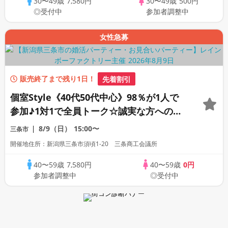
30〜49歳
7,580円
30〜49歳
500円
◎受付中
参加者調整中
女性急募
販売終了まで残り1日！
先着割引
個室Style《40代50代中心》98％が1人で
参加♪1対1で全員トーク☆誠実な方への婚
活パーティー
8/9（日）
15:00〜
三条市
開催地住所：新潟県三条市須頃1-20 三条商工会議所
40〜59歳
7,580円
40〜59歳
0円
参加者調整中
◎受付中