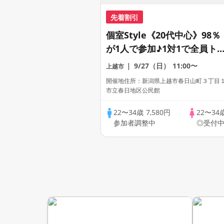
先着割引
個室Style《20代中心》98％
が1人で参加♪1対1で全員ト
ク☆誠実な方への婚活パーテ
9/27（日）
11:00〜
上越市
ィー
開催地住所：新潟県上越市春日山町３丁目１
市立春日地区公民館
22〜34歳
7,580円
22〜34
参加者調整中
◎受付