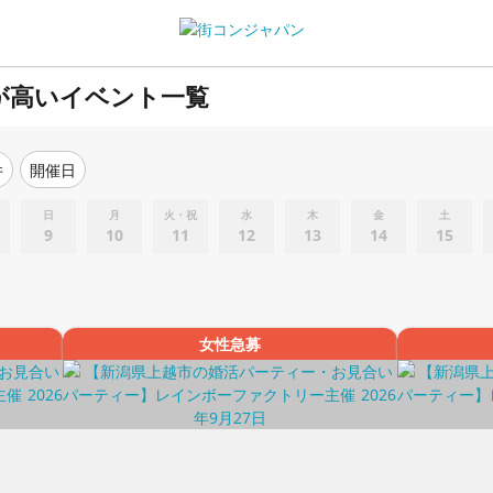
が高いイベント一覧
件
開催日
日
月
火・祝
水
木
金
土
9
10
11
12
13
14
15
女性急募