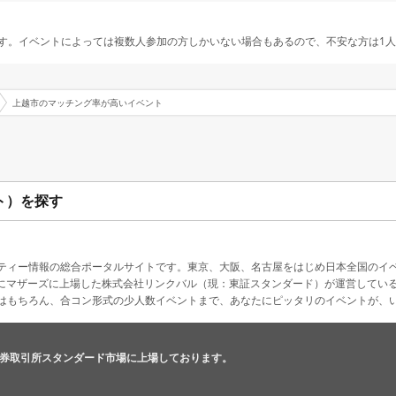
す。イベントによっては複数人参加の方しかいない場合もあるので、不安な方は1
上越市のマッチング率が高いイベント
ト）を探す
ティー情報の総合ポータルサイトです。東京、大阪、名古屋をはじめ日本全国のイ
4月にマザーズに上場した株式会社リンクバル（現：東証スタンダード）が運営してい
はもちろん、合コン形式の少人数イベントまで、あなたにピッタリのイベントが、
券取引所スタンダード市場に上場しております。