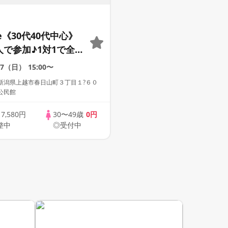
le《30代40代中心》
人で参加♪1対1で全
☆誠実な方への婚活
27（日）
15:00〜
ー
新潟県上越市春日山町３丁目１?６０
公民館
歳
7,580円
30〜49歳
0円
整中
◎受付中