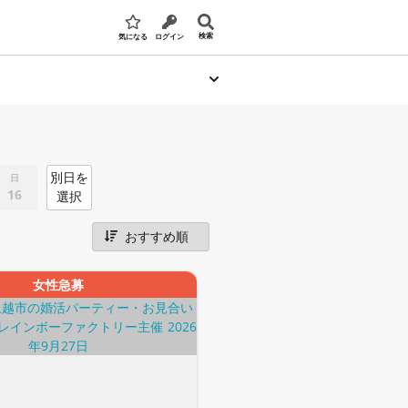
検索
気になる
ログイン
別日を
日
16
選択
女性急募