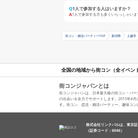
Q
1人で参加する人はいますか？
A
1人で参加する方も多くいらっしゃいま
街コン・婚活パーティーTOP
新潟県
上越市
全国の地域から街コン（全イベン
街コンジャパンとは
街コンジャパンは、日本最大級の街コン・パー
の出会いを全力でサポートします。2015年
す。街コン、恋活・婚活パーティー、趣味コン
株式会社リンクバルは、東京証
（証券コード：6046）