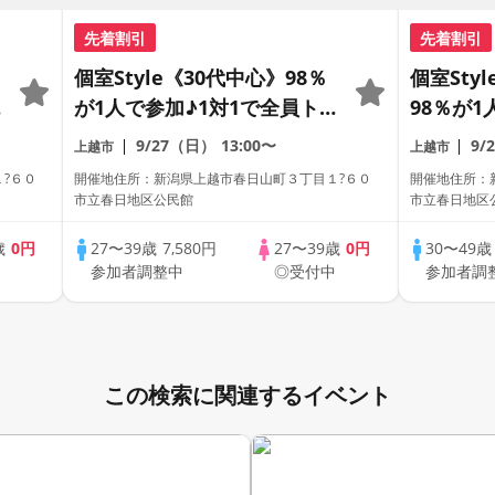
先着割引
先着割引
個室Style《30代中心》98％
個室Sty
ー
が1人で参加♪1対1で全員トー
98％が1
ク☆誠実な方への婚活パーテ
員トーク
9/27（日）
13:00〜
9/
上越市
上越市
ィー
パーティ
?６０
開催地住所：新潟県上越市春日山町３丁目１?６０
開催地住所：
市立春日地区公民館
市立春日地区
歳
0円
27〜39歳
7,580円
27〜39歳
0円
30〜49
中
参加者調整中
◎受付中
参加者調
この検索に関連するイベント