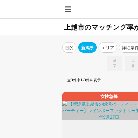
上越市のマッチング率
目的
新潟県
エリア
詳細条
金
土
7
8
全
3
件中
1-3
件を表示
女性急募