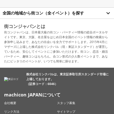
全国の地域から街コン（全イベント）を探す
街コンジャパンとは
街コンジャパンは、日本最大級の街コン・パーティー情報の総合ポータルサ
イトです。東京、大阪、名古屋をはじめ日本全国のイベント情報の検索から
参加申し込みまで、あなたの出会いを全力でサポートします。2015年4月に
マザーズに上場した株式会社リンクバル（現：東証スタンダード）が運営し
ているため、安心してイベントにご参加いただけます。街コン、恋活・婚活
パーティー、趣味コンはもちろん、合コン形式の少人数イベントまで、あな
たにピッタリのイベントが、いつでも簡単に探せます。
株式会社リンクバルは、東京証券取引所スタンダード市場に
上場しております。
（証券コード：6046）
machicon JAPANについて
会社概要
スタッフ募集
リンク方法
サイトマップ