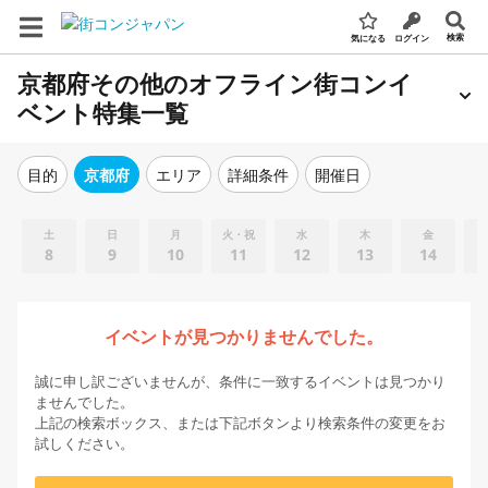
検索
気になる
ログイン
京都府その他のオフライン街コンイ
ベント特集一覧
エリア
詳細条件
開催日
目的
京都府
土
日
月
火・祝
水
木
金
8
9
10
11
12
13
14
イベントが見つかりませんでした。
誠に申し訳ございませんが、条件に一致するイベントは見つかり
ませんでした。
上記の検索ボックス、または下記ボタンより検索条件の変更をお
試しください。