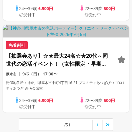
24〜39歳
6,900円
22〜39歳
500円
◎受付中
◎受付中
先着割引
【抽選会あり】☆★最大24名☆★20代～同
世代の恋活イベント！（女性限定・早期申
込特典）
9/6（日）
17:30〜
厚木市
開催地住所：神奈川県厚木市中町4丁目16-21 プロミティあつぎびつ プロミ
ティあつぎ 8F A会議室
24〜39歳
6,900円
22〜39歳
500円
◎受付中
◎受付中
1/51