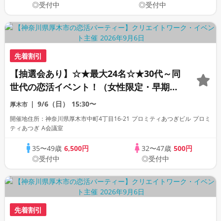
◎受付中
◎受付中
先着割引
【抽選会あり】☆★最大24名☆★30代～同
世代の恋活イベント！（女性限定・早期申
込特典）
9/6（日）
15:30〜
厚木市
開催地住所：神奈川県厚木市中町4丁目16-21 プロミティあつぎビル プロミ
ティあつぎ A会議室
35〜49歳
6,500円
32〜47歳
500円
◎受付中
◎受付中
先着割引