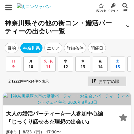
検索
気になる
ログイン
神奈川県その他の街コン・婚活パー
ティーの出会い一覧
エリア
詳細条件
開催日
目的
神奈川県
日
月
火・祝
水
木
金
土
9
10
11
12
13
14
15
全
1222
件中
1-24
件を表示
大人の婚活パーティー☆一人参加中心編
『じっくり話せる☆理想の出会い』
8/23（日）
17:30〜
厚木市