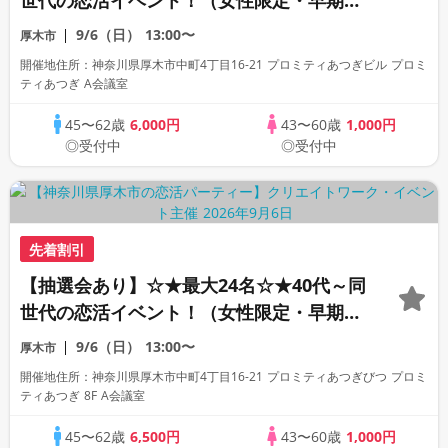
世代の恋活イベント！（女性限定・早期申
込特典）
9/6（日）
13:00〜
厚木市
開催地住所：神奈川県厚木市中町4丁目16-21 プロミティあつぎビル プロミ
ティあつぎ A会議室
45〜62歳
6,000円
43〜60歳
1,000円
◎受付中
◎受付中
先着割引
【抽選会あり】☆★最大24名☆★40代～同
世代の恋活イベント！（女性限定・早期申
込特典）
9/6（日）
13:00〜
厚木市
開催地住所：神奈川県厚木市中町4丁目16-21 プロミティあつぎびつ プロミ
ティあつぎ 8F A会議室
45〜62歳
6,500円
43〜60歳
1,000円