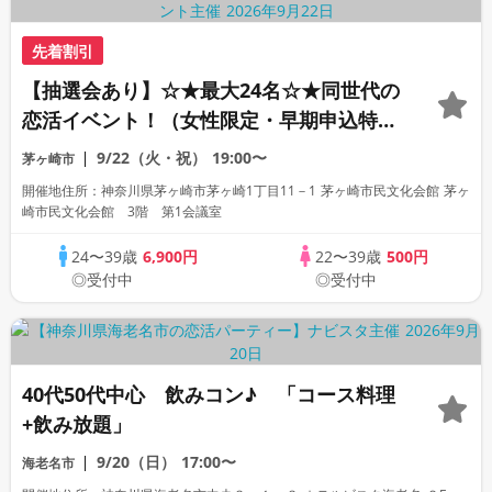
先着割引
【抽選会あり】☆★最大24名☆★同世代の
恋活イベント！（女性限定・早期申込特
典）
9/22（火・祝）
19:00〜
茅ヶ崎市
開催地住所：神奈川県茅ヶ崎市茅ヶ崎1丁目11－1 茅ヶ崎市民文化会館 茅ヶ
崎市民文化会館 3階 第1会議室
24〜39歳
6,900円
22〜39歳
500円
◎受付中
◎受付中
40代50代中心 飲みコン♪ 「コース料理
+飲み放題」
9/20（日）
17:00〜
海老名市