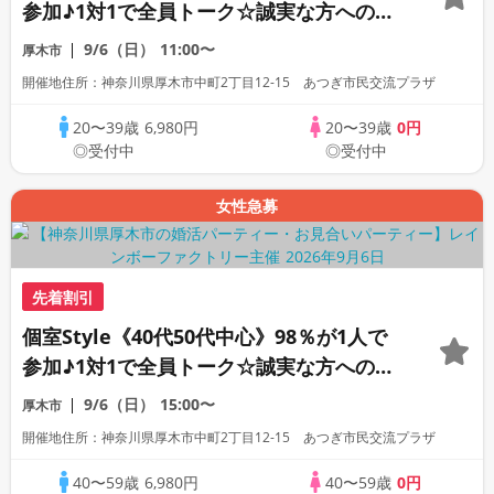
参加♪1対1で全員トーク☆誠実な方への婚
活パーティー
9/6（日）
11:00〜
厚木市
開催地住所：神奈川県厚木市中町2丁目12-15 あつぎ市民交流プラザ
20〜39歳
6,980円
20〜39歳
0円
◎受付中
◎受付中
女性急募
先着割引
個室Style《40代50代中心》98％が1人で
参加♪1対1で全員トーク☆誠実な方への婚
活パーティー
9/6（日）
15:00〜
厚木市
開催地住所：神奈川県厚木市中町2丁目12-15 あつぎ市民交流プラザ
40〜59歳
6,980円
40〜59歳
0円