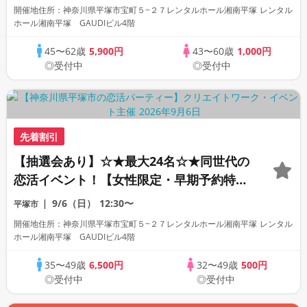
開催地住所：神奈川県平塚市宝町５−２７レンタルホール湘南平塚 レンタル
ホール湘南平塚 GAUDIビル4階
45〜62歳
5,900円
43〜60歳
1,000円
◎受付中
◎受付中
先着割引
【抽選会あり】☆★最大24名☆★同世代の
恋活イベント！【女性限定・早期予約特
典】
9/6（日）
12:30〜
平塚市
開催地住所：神奈川県平塚市宝町５−２７レンタルホール湘南平塚 レンタル
ホール湘南平塚 GAUDIビル4階
35〜49歳
6,500円
32〜49歳
500円
◎受付中
◎受付中