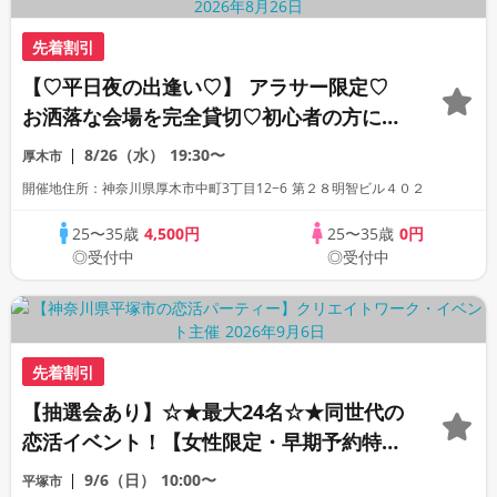
先着割引
【♡平日夜の出逢い♡】 アラサー限定♡
お洒落な会場を完全貸切♡初心者の方にも
オススメです！
8/26（水）
19:30〜
厚木市
開催地住所：神奈川県厚木市中町3丁目12−6 第２８明智ビル４０２
25〜35歳
4,500円
25〜35歳
0円
◎受付中
◎受付中
先着割引
【抽選会あり】☆★最大24名☆★同世代の
恋活イベント！【女性限定・早期予約特
典】
9/6（日）
10:00〜
平塚市