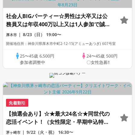
社会人BIGパーティー☆男性は大卒又は公
務員又は年収400万以上又は1人参加で誠実
な方
8/23（日）
19:00〜
厚木市
開催地住所：神奈川県厚木市中町2-12-15(アミューあつぎ) 607号室
25〜45歳
6,500円
24〜45歳
500円
参加者調整中
〇女性急募‼
先着割引
【抽選会あり】☆★最大24名☆★同世代の
恋活イベント！（女性限定・早期申込特
典）
9/22（火・祝）
16:30〜
茅ヶ崎市