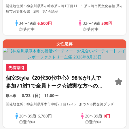
開催地住所：神奈川県茅ヶ崎市茅ヶ崎1丁目11－1 茅ヶ崎市民文化会館 茅ヶ
崎市民文化会館 3階 第1会議室
34〜49歳
6,500円
32〜49歳
500円
◎受付中
◎受付中
女性急募
先着割引
個室Style《20代30代中心》98％が1人で
参加♪1対1で全員トーク☆誠実な方への婚
活パーティー
8/23（日）
11:00〜
厚木市
開催地住所：神奈川県厚木市中町2丁目12-15 あつぎ市民交流プラザ
20〜39歳
6,780円
20〜39歳
0円
◎受付中
◎受付中