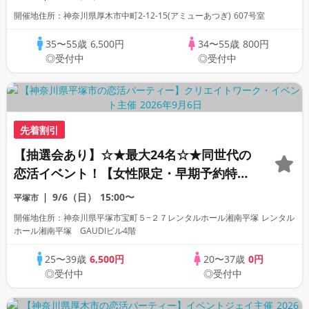
開催地住所：神奈川県厚木市中町2-12-15(アミューあつぎ) 607号室
35〜55歳
6,500円
34〜55歳
800円
◎受付中
◎受付中
先着割引
【抽選会あり】☆★最大24名☆★同世代の
恋活イベント！【女性限定・早期予約特
典】
9/6（日）
15:00〜
平塚市
開催地住所：神奈川県平塚市宝町５−２７レンタルホール湘南平塚 レンタル
ホール湘南平塚 GAUDIビル4階
25〜39歳
6,500円
20〜37歳
0円
◎受付中
◎受付中