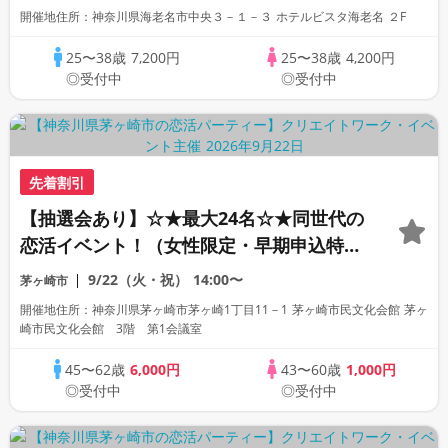
開催地住所：神奈川県海老名市中央３－１－３ ホテルビスタ海老名 ２F
25〜38歳
7,200円
25〜38歳
4,200円
◎受付中
◎受付中
先着割引
【抽選会あり】☆★最大24名☆★同世代の
恋活イベント！（女性限定・早期申込特
典）
9/22（火・祝）
14:00〜
茅ヶ崎市
開催地住所：神奈川県茅ヶ崎市茅ヶ崎1丁目11－1 茅ヶ崎市民文化会館 茅ヶ
崎市民文化会館 3階 第1会議室
45〜62歳
6,000円
43〜60歳
1,000円
◎受付中
◎受付中