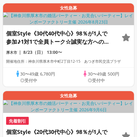
女性急募
個室Style《30代40代中心》98％が1人で
参加♪1対1で全員トーク☆誠実な方への婚
活パーティー
8/23（日）
13:00〜
厚木市
開催地住所：神奈川県厚木市中町2丁目12-15 あつぎ市民交流プラザ
30〜49歳
6,780円
30〜49歳
500円
◎受付中
◎受付中
女性急募
先着割引
個室Style《20代30代中心》98％が1人で