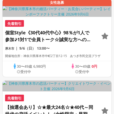
女性急募
先着割引
個室Style《30代40代中心》98％が1人で
参加♪1対1で全員トーク☆誠実な方への婚
活パーティー
9/6（日）
13:00〜
厚木市
開催地住所：神奈川県厚木市中町2丁目12-15 あつぎ市民交流プラザ
30〜49歳
6,980円
30〜49歳
0円
◎受付中
◎受付中
先着割引
【抽選会あり】☆★最大24名☆★40代～同