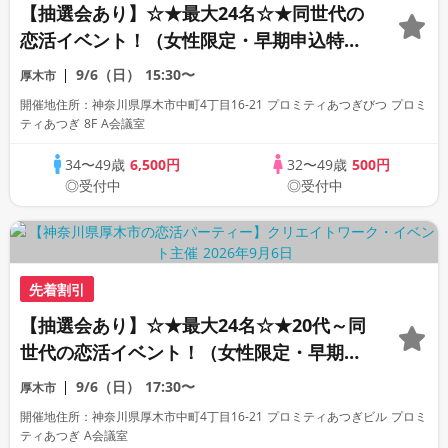
【抽選会あり】☆★最大24名☆★同世代の
恋活イベント！（女性限定・早期申込特
典）
9/6（日）
15:30〜
厚木市
開催地住所：神奈川県厚木市中町4丁目16-21 プロミティあつぎびつ プロミ
ティあつぎ 8F A会議室
34〜49歳
6,500円
32〜49歳
500円
◎受付中
◎受付中
先着割引
【抽選会あり】☆★最大24名☆★20代～同
世代の恋活イベント！（女性限定・早期申
込特典）
9/6（日）
17:30〜
厚木市
開催地住所：神奈川県厚木市中町4丁目16-21 プロミティあつぎビル プロミ
ティあつぎ A会議室