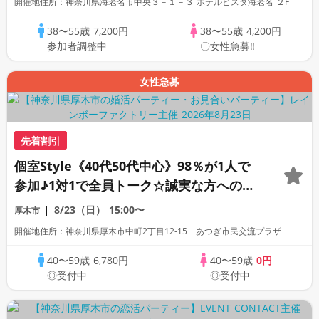
開催地住所：神奈川県海老名市中央３－１－３ ホテルビスタ海老名 ２F
38〜55歳
7,200円
38〜55歳
4,200円
参加者調整中
〇女性急募‼
女性急募
先着割引
個室Style《40代50代中心》98％が1人で
参加♪1対1で全員トーク☆誠実な方への婚
活パーティー
8/23（日）
15:00〜
厚木市
開催地住所：神奈川県厚木市中町2丁目12-15 あつぎ市民交流プラザ
40〜59歳
6,780円
40〜59歳
0円
◎受付中
◎受付中