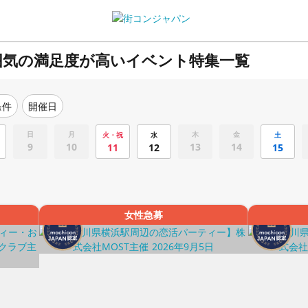
囲気の満足度が高いイベント特集一覧
条件
開催日
日
月
木
金
火・祝
水
土
9
10
13
14
11
12
15
女性急募