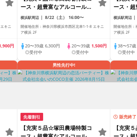
ース・超豊富なアルコール付
ース・超
飲み放題】【全国誌紹介多数
飲み放題
8/22（土）
16:00〜
横浜駅周辺
横浜駅周辺
の人気街コン☆】【２０代・
の超人気
ニ
開催地住所：神奈川県横浜市西区北幸1-1-8 エキニ
開催地住所：神奈
３０代限定☆】【完全着席】
席】【街
ア横浜 2F
ア横浜 2F
換
【街コン限定プリン】【ドラ
【ドラマ
1,900円
20〜39歳
6,300円
20〜39歳
1,500円
38〜57
マロケ地】【LINE交換自由・
自由・席
◎受付中
◎受付中
◎受付中
席替え有】
男性先行中!
先着割引
販売終了
【充実５品☆塚田農場特製コ
【充実５
ース・超豊富なアルコール付
ース・超