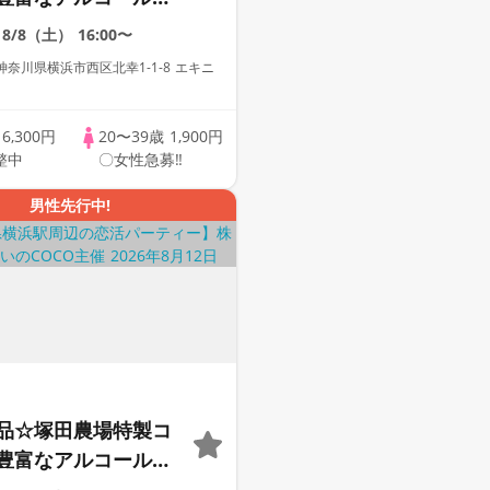
】【全国誌紹介多数
8/8（土）
16:00〜
コン☆】【２０代・
川県横浜市西区北幸1-1-8 エキニ
定☆】【完全着席】
限定プリン】【ドラ
歳
6,300円
20〜39歳
1,900円
】【LINE交換自由・
整中
〇女性急募‼
】
男性先行中!
品☆塚田農場特製コ
豊富なアルコール付
】【全国誌紹介多数