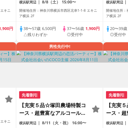
8/8（土）
15:00〜
横浜駅周辺
横浜駅周辺
の超人気街コン☆】【完全着
の人気街
ニ
開催地住所：神奈川県横浜市西区北幸1-1-8 エキニ
開催地住所：神奈
席】【街コン限定プリン】
３０代限
ア横浜 2F
ア横浜 2F
換
【ドラマロケ地】【LINE交換
【街コン
1,900円
38〜57歳
6,500円
37〜56歳
1,900円
20〜39
自由・席替え有】
マロケ地
△残りわずか
◎受付中
◎受付中
席替え有
男性先行中!
先着割引
先着割引
【充実５品☆塚田農場特製コ
【充実５
ース・超豊富なアルコール付
ース・超
飲み放題】【全国誌紹介多数
飲み放題
ニ
8/11（火・祝）
16:00〜
横浜駅周辺
横浜駅周辺