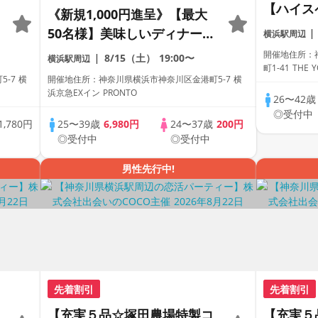
【ハイス
《新規1,000円進呈》【最大
100%提
50名様】美味しいディナーを
横浜駅周辺
人】プレ
楽しみながら、自然につなが
開催地住所：
8/15（土）
19:00〜
横浜駅周辺
町1-41 THE 
る2on2。
-7 横
開催地住所：神奈川県横浜市神奈川区金港町5-7 横
浜京急EXイン PRONTO
26〜42
◎受付中
1,780円
25〜39歳
6,980円
24〜37歳
200円
◎受付中
◎受付中
男性先行中!
先着割引
先着割引
【充実５品☆塚田農場特製コ
【充実５