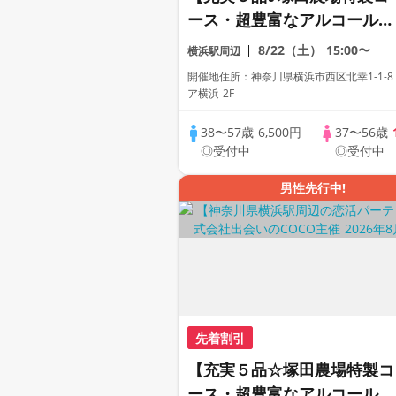
ース・超豊富なアルコール付
飲み放題】【全国誌紹介多数
8/22（土）
15:00〜
横浜駅周辺
の超人気街コン☆】【完全着
開催地住所：神奈川県横浜市西区北幸1-1-8 エキ
席】【街コン限定プリン】
ア横浜 2F
【ドラマロケ地】【LINE交
38〜57歳
6,500円
37〜56歳
自由・席替え有】
◎受付中
◎受付中
男性先行中!
先着割引
【充実５品☆塚田農場特製コ
ース・超豊富なアルコール付