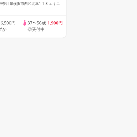
街コン☆】【完全着
川県横浜市西区北幸1-1-8 エキニ
コン限定プリン】
ロケ地】【LINE交換
歳
6,500円
37〜56歳
1,900円
替え有】
ずか
◎受付中