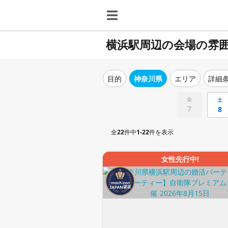
横浜駅周辺の会場の雰
目的
神奈川県
エリア
詳細
金
土
7
8
全
22
件中
1-22
件を表示
女性先行中!