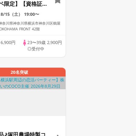
ペ限定】【資格証
示保証】【累計110万
8/15（土）
19:00〜
ミアムステイタス
神奈川県神奈川県横浜市神奈川区鶴屋
YOKOHAMA FRONT 42階
歳
6,900円
23〜39歳
2,900円
◎受付中
20名突破
品♪塚田農場特製コ