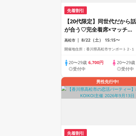
先着割引
【20代限定】同世代だから話
が合う♡完全着席×マッチン
グゲーム付きマッチングコン
8/22（土）
15:15〜
高松市
開催地住所：香川県高松市サンポート２-１
20〜29歳
6,700円
20〜29
◎受付中
◎受付中
男性先行中!
先着割引