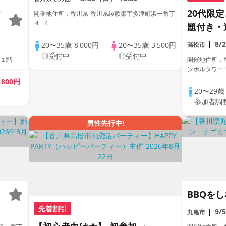
20代限
開催地住所：香川県 香川県綾歌郡宇多津町浜一番丁
４−４
題付き・
全着席型
8/
20〜35歳
8,000円
20〜35歳
3,500円
高松市
参加も大
◎受付中
◎受付中
 １階
開催地住所：
ス主催☆
ンボルタワー
歳
800円
20〜29
参加者調
男性先行中!
BBQを
先着割引
9/
丸亀市