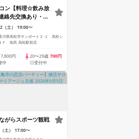
定コン【料理☆飲み放
連絡先交換あり・完
】１名参加多数・初
22（土）
19:00〜
歓迎☆プレイワーク
香川県高松市サンポート２-１ 高松シ
１Ｆ 魚民 高松駅前店
歳
7,800円
20〜29歳
700円
整中
◎受付中
しながらスポーツ観戦
5（土）
17:00〜