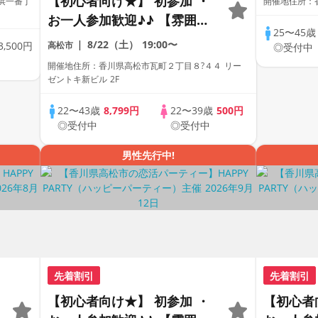
【初心者向け★】 初参加 ・
浜一番丁
開催地住所：
お一人参加歓迎♪♪ 【雰囲気
25〜45
がわかる動画紹介中】週末プ
8/22（土）
19:00〜
3,500円
高松市
◎受付中
レミアム街コン
開催地住所：香川県高松市瓦町２丁目８?４４ リー
ゼントキ新ビル 2F
22〜43歳
8,799円
22〜39歳
500円
◎受付中
◎受付中
男性先行中!
先着割引
先着割引
【初心者向け★】 初参加 ・
【初心者