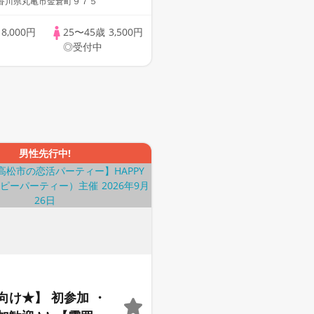
香川県丸亀市金倉町９７５
歳
8,000円
25〜45歳
3,500円
◎受付中
男性先行中!
向け★】 初参加 ・