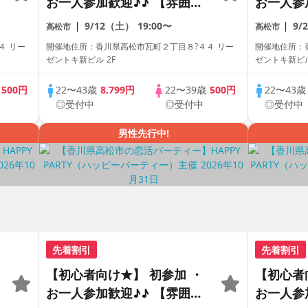
お一人参加歓迎♪♪ 【雰囲気
お一人参
がわかる動画紹介中】週末プ
がわかる
9/12（土）
19:00〜
9/
高松市
高松市
レミアム街コン
レミアム
４ リー
開催地住所：香川県高松市瓦町２丁目８?４４ リー
開催地住所：
ゼントキ新ビル 2F
ゼントキ新ビル
歳
500円
22〜43歳
8,799円
22〜39歳
500円
22〜43
◎受付中
◎受付中
◎受付中
男性先行中!
先着割引
先着割引
【初心者向け★】 初参加 ・
【初心者
お一人参加歓迎♪♪ 【雰囲気
お一人参