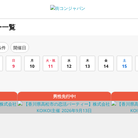
ー一覧
条件
開催日
日
月
火・祝
水
木
金
土
9
10
11
12
13
14
15
男性先行中!