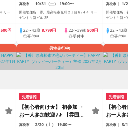
がわかる動画紹介中】週末プ
がわかる
10/31（土）
19:00〜
1/
高松市
高松市
レミアム街コン
レミアム
４ リー
開催地住所：香川県高松市瓦町２丁目８?４４ リー
開催地住所：
ゼントキ新ビル 2F
ゼントキ新ビル
歳
500円
22〜43歳
8,799円
22〜39歳
500円
22〜43
◎受付中
◎受付中
◎受付中
男性先行中!
先着割引
先着割引
【初心者向け★】 初参加 ・
【初心者
お一人参加歓迎♪♪ 【雰囲気
お一人参
がわかる動画紹介中】週末プ
がわかる
2/20（土）
19:00〜
3/
高松市
高松市