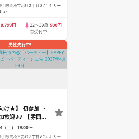
街コン
香川県高松市瓦町２丁目８?４４ リー
 2F
歳
8,799円
22〜39歳
500円
◎受付中
男性先行中!
向け★】 初参加 ・
加歓迎♪♪ 【雰囲気
動画紹介中】週末プ
24（土）
19:00〜
街コン
香川県高松市瓦町２丁目８?４４ リー