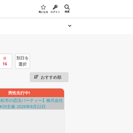
検索
気になる
ログイン
別日を
日
16
選択
男性先行中!