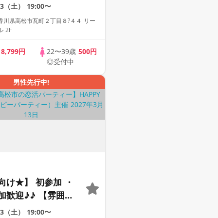
動画紹介中】週末プ
23（土）
19:00〜
街コン
香川県高松市瓦町２丁目８?４４ リー
 2F
歳
8,799円
22〜39歳
500円
◎受付中
男性先行中!
向け★】 初参加 ・
加歓迎♪♪ 【雰囲気
動画紹介中】週末プ
13（土）
19:00〜