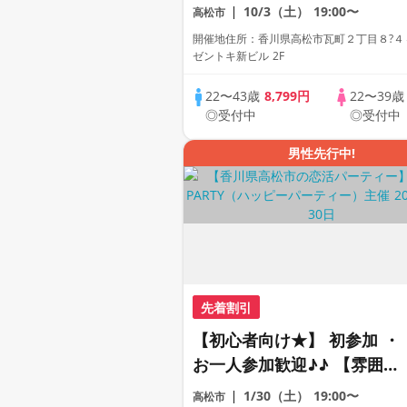
がわかる動画紹介中】週末プ
10/3（土）
19:00〜
高松市
レミアム街コン
開催地住所：香川県高松市瓦町２丁目８?４
ゼントキ新ビル 2F
22〜43歳
8,799円
22〜39
◎受付中
◎受付中
男性先行中!
先着割引
【初心者向け★】 初参加 ・
お一人参加歓迎♪♪ 【雰囲気
がわかる動画紹介中】週末プ
1/30（土）
19:00〜
高松市