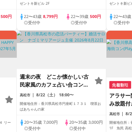
ゼントキ新ビル 2F
ゼントキ新ビル
歳
500円
22〜43歳
8,799円
22〜39歳
500円
22〜43
◎受付中
◎受付中
◎受付中
週末の夜 どこか懐かしい古
民家風のカフェ占い合コンパ
先着割引
ーティー
8/22（土）
18:00〜
アラサー
高松市
み放題付
開催地住所：香川県高松市円座町１７３１ 喫茶お
ばあちゃんの家
り・完全
8/
高松市
数・初参
20〜35歳
7,000円
20〜35歳
3,000円
４ リー
開催地住所：香川県
ワークス
◎受付中
◎受付中
1F 魚民 高