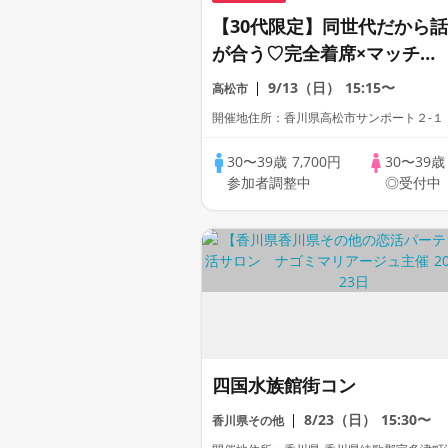
【30代限定】同世代だから話
が合う♡完全着席×マッチン
グゲーム付きマッチングコン
9/13（日）
15:15〜
高松市
開催地住所：香川県高松市サンポート２-１
30〜39歳
7,700円
30〜39
参加者調整中
◎受付中
四国水族館街コン
8/23（日）
15:30〜
香川県その他