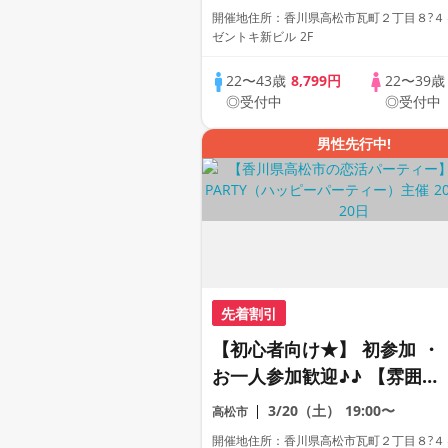
レミアム街コン
開催地住所：香川県高松市瓦町２丁目８?４
ゼントキ新ビル 2F
22〜43歳
8,799円
22〜39
◎受付中
◎受付中
男性先行中!
先着割引
【初心者向け★】 初参加 ・
お一人参加歓迎♪♪ 【雰囲気
がわかる動画紹介中】週末プ
3/20（土）
19:00〜
高松市
レミアム街コン
開催地住所：香川県高松市瓦町２丁目８?４