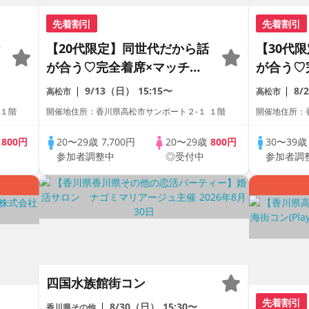
先着割引
先着割引
【20代限定】同世代だから話
【30代
が合う♡完全着席×マッチン
が合う♡
グゲーム付きマッチングコン
グゲーム
9/13（日）
15:15〜
8/
高松市
高松市
 １階
開催地住所：香川県高松市サンポート２-１ １階
開催地住所：
歳
800円
20〜29歳
7,700円
20〜29歳
800円
30〜39
参加者調整中
◎受付中
参加者調
四国水族館街コン
先着割引
8/30（日）
15:30〜
香川県その他