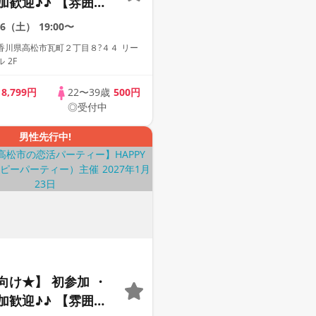
加歓迎♪♪ 【雰囲気
動画紹介中】週末プ
26（土）
19:00〜
街コン
香川県高松市瓦町２丁目８?４４ リー
 2F
歳
8,799円
22〜39歳
500円
◎受付中
男性先行中!
向け★】 初参加 ・
加歓迎♪♪ 【雰囲気