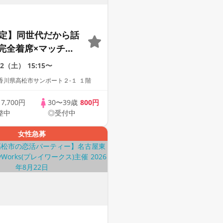
限定】同世代だから話
完全着席×マッチン
付きマッチングコン
22（土）
15:15〜
香川県高松市サンポート２-１ １階
歳
7,700円
30〜39歳
800円
整中
◎受付中
女性急募