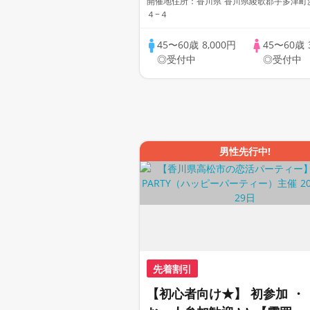
開催地住所：香川県 香川県綾歌郡宇多津町
４−４
45〜60歳
8,000円
45〜60歳
◎受付中
◎受付中
男性先行中!
先着割引
【初心者向け★】 初参加 ・