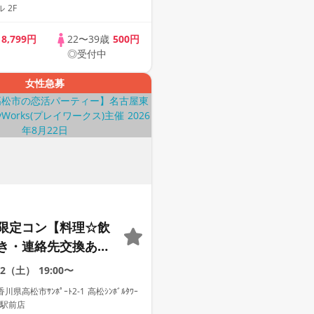
 2F
歳
8,799円
22〜39歳
500円
◎受付中
女性急募
限定コン【料理☆飲
き・連絡先交換あ
着席型】１名参加多
22（土）
19:00〜
加も大歓迎☆プレイ
高松市ｻﾝﾎﾟｰﾄ2-1 高松ｼﾝﾎﾞﾙﾀﾜｰ
主催☆
松駅前店