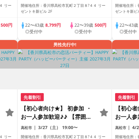
レミアム街コン
レミアム
４ リー
開催地住所：香川県高松市瓦町２丁目８?４４ リー
開催地住所：
ゼントキ新ビル 2F
ゼントキ新ビル
歳
500円
22〜43歳
8,799円
22〜39歳
500円
22〜43
◎受付中
◎受付中
◎受付中
男性先行中!
先着割引
先着割引
【初心者向け★】 初参加 ・
【初心者
お一人参加歓迎♪♪ 【雰囲気
お一人参
がわかる動画紹介中】週末プ
がわかる
3/27（土）
19:00〜
4/
高松市
高松市
レミアム街コン
レミアム
４ リー
開催地住所：香川県高松市瓦町２丁目８?４４ リー
開催地住所：