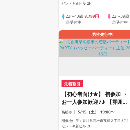
ゼントキ新ビル 2F
22〜43歳
8,799円
22〜39
◎受付中
◎受付中
男性先行中!
先着割引
【初心者向け★】 初参加 ・
お一人参加歓迎♪♪ 【雰囲気
がわかる動画紹介中】週末プ
5/15（土）
19:00〜
高松市
レミアム街コン
開催地住所：香川県高松市瓦町２丁目８?４
ゼントキ新ビル 2F