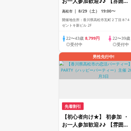
お一人参加歓迎♪♪ 【雰囲気
がわかる動画紹介中】週末プ
8/29（土）
19:00〜
高松市
レミアム街コン
開催地住所：香川県高松市瓦町２丁目８?４
ゼントキ新ビル 2F
22〜43歳
8,799円
22〜39
◎受付中
◎受付中
男性先行中!
先着割引
【初心者向け★】 初参加 ・
お一人参加歓迎♪♪ 【雰囲気