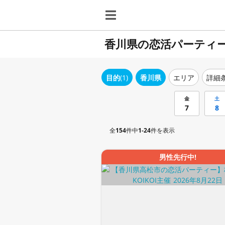
香川県の恋活パーティ
目的
(1)
香川県
エリア
詳細
金
土
7
8
全
154
件中
1-24
件を表示
男性先行中!