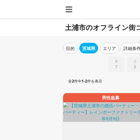
土浦市のオフライン街
目的
茨城県
エリア
詳細条
金
土
7
8
全
2
件中
1-2
件を表示
男性急募