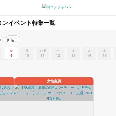
コンイベント特集一覧
件
開催日
月
火・祝
水
木
金
土
日
10
11
12
13
14
15
9
女性急募