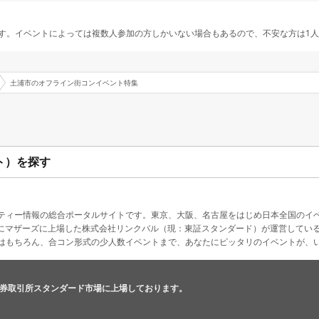
す。イベントによっては複数人参加の方しかいない場合もあるので、不安な方は1
土浦市のオフライン街コンイベント特集
ト）を探す
ティー情報の総合ポータルサイトです。東京、大阪、名古屋をはじめ日本全国のイ
4月にマザーズに上場した株式会社リンクバル（現：東証スタンダード）が運営してい
はもちろん、合コン形式の少人数イベントまで、あなたにピッタリのイベントが、
券取引所スタンダード市場に上場しております。