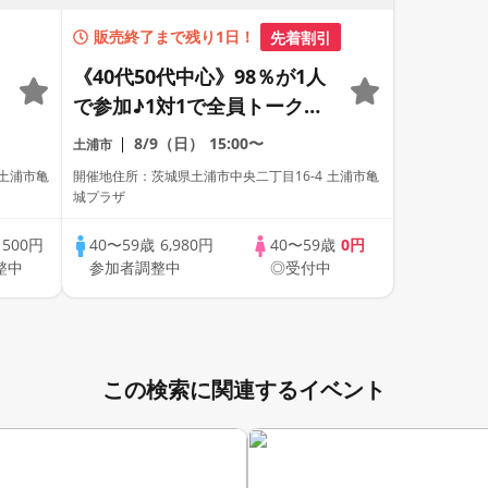
販売終了まで残り1日！
先着割引
《40代50代中心》98％が1人
で参加♪1対1で全員トーク☆
誠実な方への婚活パーティー
8/9（日）
15:00〜
土浦市
 土浦市亀
開催地住所：茨城県土浦市中央二丁目16-4 土浦市亀
城プラザ
歳
500円
40〜59歳
6,980円
40〜59歳
0円
整中
参加者調整中
◎受付中
この検索に関連するイベント