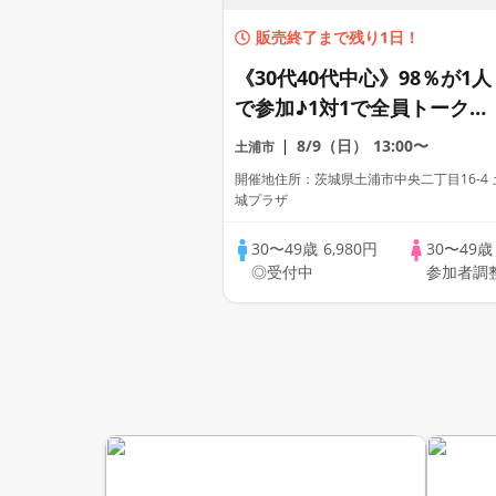
販売終了まで残り1日！
《30代40代中心》98％が1人
で参加♪1対1で全員トーク☆
誠実な方への婚活パーティー
8/9（日）
13:00〜
土浦市
開催地住所：茨城県土浦市中央二丁目16-4
城プラザ
30〜49歳
6,980円
30〜49
◎受付中
参加者調