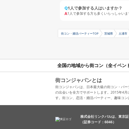
Q
1人で参加する人はいますか？
A
1人で参加する方も多くいらっしゃいま
街コン・婚活パーティーTOP
茨城県
土浦市
全国の地域から街コン（全イベン
街コンジャパンとは
街コンジャパンは、日本最大級の街コン・パー
の出会いを全力でサポートします。2015年
す。街コン、恋活・婚活パーティー、趣味コン
株式会社リンクバルは、東京証
（証券コード：6046）