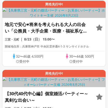
男性先行中!
地元で安心♥将来を考えられる大人の出会
い「公務員・大手企業・医療・福祉系など
安定職業の男性中心」個室スタイ
8/23（日）
15:00〜
三宮・元町
ル/White Key AI Matching/マッチング
開催地住所：兵庫県神戸市 中央区雲井通4-1-3 サンサイドホテル
あり
32〜46歳
4,500円
30〜44歳
500円
◎受付中
◎受付中
男性先行中!
【30代40代中心編】個室婚活パーティー～
真剣な出会い～