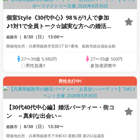
個室Style《30代中心》98％が1人で参加
♪1対1で全員トーク☆誠実な方への婚活パ
ーティー
8/30（日）
13:00〜
姫路市
開催地住所：兵庫県姫路市安田3丁目1番地 姫路市総合福祉会館
27〜39歳
5,980円
27〜39歳
500円
〇男性急募‼
参加者調整中
男性先行中!
【30代40代中心編】婚活パーティー・街コ
ン ～真剣な出会い～
8/30（日）
13:30〜
姫路市
開催地住所：兵庫県姫路市下寺町43 新館2階 新202会議室