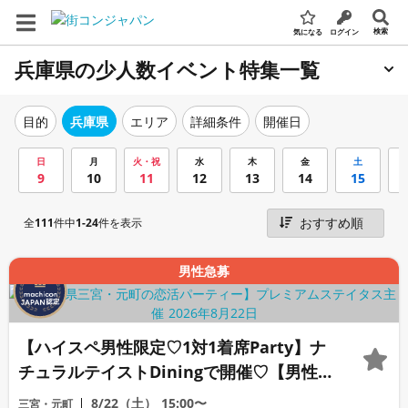
検索
気になる
ログイン
兵庫県の少人数イベント特集一覧
エリア
詳細条件
開催日
目的
兵庫県
日
月
火・祝
水
木
金
土
9
10
11
12
13
14
15
全
111
件中
1-24
件を表示
男性急募
【ハイスペ男性限定♡1対1着席Party】ナ
チュラルテイストDiningで開催♡【男性
ドレスコード有り♡資格証100%確認】ド
8/22（土）
15:00〜
三宮・元町