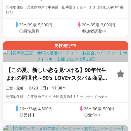
リンク飲み放題♡【毎月開催♡累計110万
開催地住所：兵庫県神戸市中央区下山手通２丁目４−１３ 永都ビル神戸1番
人突破☆プレミアムステイタス♡】
館B1
25〜39歳
5,500円
20〜35歳
3,000円
〇男性急募‼
参加者調整中
男性先行中!
【この夏、新しい恋を見つける】90年代生
まれの同世代～90's LOVE♥スタバ＆商品
券が当たる～個室スタイル/WhiteKey AI
8/23（日）
17:30〜
三宮・元町
Matching/マッチングあり
開催地住所：兵庫県神戸市 中央区雲井通4-1-3 サンサイドホテル
26〜36歳
4,500円
26〜36歳
500円
◎受付中
◎受付中