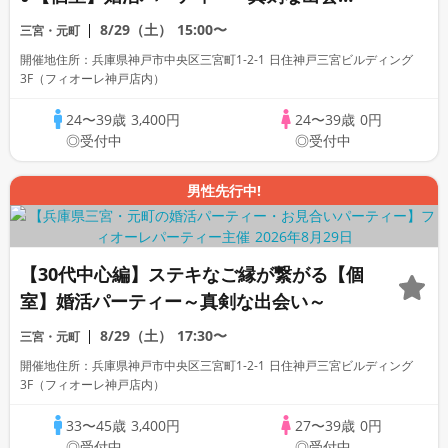
～～真剣な出会い～
8/29（土）
15:00〜
三宮・元町
開催地住所：兵庫県神戸市中央区三宮町1-2-1 日住神戸三宮ビルディング
3F（フィオーレ神戸店内）
24〜39歳
3,400円
24〜39歳
0円
◎受付中
◎受付中
男性先行中!
【30代中心編】ステキなご縁が繋がる【個
室】婚活パーティー～真剣な出会い～
8/29（土）
17:30〜
三宮・元町
開催地住所：兵庫県神戸市中央区三宮町1-2-1 日住神戸三宮ビルディング
3F（フィオーレ神戸店内）
33〜45歳
3,400円
27〜39歳
0円
◎受付中
◎受付中