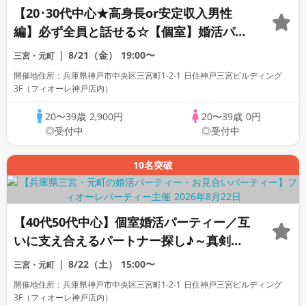
【20･30代中心★高身長or安定収入男性
編】必ず全員と話せる☆【個室】婚活パー
ティー～真剣な出会い～
8/21（金）
19:00〜
三宮・元町
開催地住所：兵庫県神戸市中央区三宮町1-2-1 日住神戸三宮ビルディング
3F（フィオーレ神戸店内）
20〜39歳
2,900円
20〜39歳
0円
◎受付中
◎受付中
10名突破
【40代50代中心】個室婚活パーティー／互
いに支え合えるパートナー探し♪～真剣な
出会い～
8/22（土）
15:00〜
三宮・元町
開催地住所：兵庫県神戸市中央区三宮町1-2-1 日住神戸三宮ビルディング
3F（フィオーレ神戸店内）