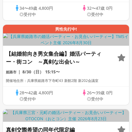
34〜49歳
4,800円
32〜47歳
0円
◎受付中
◎受付中
男性先行中!
【結婚前向き男女集合編】婚活パーティ
ー・街コン ～真剣な出会い～
8/30（日）
15:15〜
姫路市
開催地住所：兵庫県姫路市下寺町43 新館2階 新202会議室
28〜42歳
4,800円
26〜39歳
0円
◎受付中
◎受付中
真剣交際希望の同年代限定編