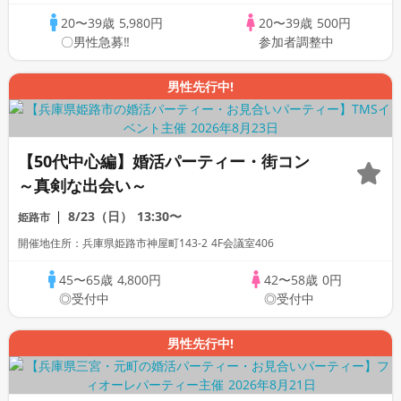
20〜39歳
5,980円
20〜39歳
500円
〇男性急募‼
参加者調整中
男性先行中!
【50代中心編】婚活パーティー・街コン
～真剣な出会い～
8/23（日）
13:30〜
姫路市
開催地住所：兵庫県姫路市神屋町143-2 4F会議室406
45〜65歳
4,800円
42〜58歳
0円
◎受付中
◎受付中
男性先行中!