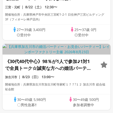
8/22（土）
12:30〜
三宮・元町
開催地住所：兵庫県神戸市中央区三宮町1-2-1 日住神戸三宮ビルディング
3F（フィオーレ神戸店内）
27〜39歳
3,400円
25〜37歳
0円
◎受付中
◎受付中
《30代40代中心》98％が1人で参加♪1対1
で全員トーク☆誠実な方への婚活パーティ
ー
8/23（日）
13:00〜
加古川市
開催地住所：兵庫県加古川市加古川町寺家町１７７?１２ 加古川市 総合福
祉会館
30〜49歳
5,980円
30〜49歳
500円
〇男性急募‼
参加者調整中