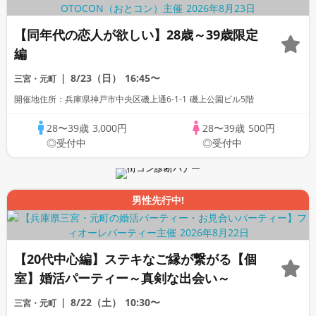
【同年代の恋人が欲しい】28歳～39歳限定
編
8/23（日）
16:45〜
三宮・元町
開催地住所：兵庫県神戸市中央区磯上通6-1-1 磯上公園ビル5階
28〜39歳
3,000円
28〜39歳
500円
◎受付中
◎受付中
男性先行中!
【20代中心編】ステキなご縁が繋がる【個
室】婚活パーティー～真剣な出会い～
8/22（土）
10:30〜
三宮・元町