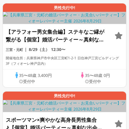
男性先行中!
【アラフォー男女集合編】ステキなご縁が
繋がる【個室】婚活パーティー～真剣な出
会い～
8/29（土）
12:30〜
三宮・元町
開催地住所：兵庫県神戸市中央区三宮町1-2-1 日住神戸三宮ビルディング
3F（フィオーレ神戸店内）
35〜48歳
3,400円
35〜48歳
0円
◎受付中
◎受付中
男性先行中!
スポーツマン×爽やかな高身長男性集合
♪【個室】婚活パーティー～真剣な出会い