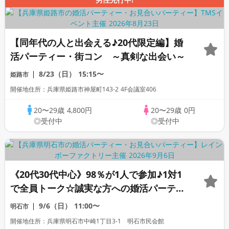
【同年代の人と出会える♪20代限定編】婚
活パーティー・街コン ～真剣な出会い～
8/23（日）
15:15〜
姫路市
開催地住所：兵庫県姫路市神屋町143-2 4F会議室406
20〜29歳
4,800円
20〜29歳
0円
◎受付中
◎受付中
《20代30代中心》98％が1人で参加♪1対1
で全員トーク☆誠実な方への婚活パーティ
ー
9/6（日）
11:00〜
明石市
開催地住所：兵庫県明石市中崎1丁目3-1 明石市民会館