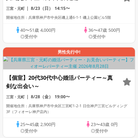
8/23（日）
14:15〜
三宮・元町
開催地住所：兵庫県神戸市中央区磯上通6-1-1 磯上公園ビル5階
40〜51歳
4,000円
36〜47歳
500円
◎受付中
◎受付中
男性先行中!
【個室】20代30代中心婚活パーティー～真
剣な出会い～
8/28（金）
19:00〜
三宮・元町
開催地住所：兵庫県神戸市中央区三宮町1-2-1 日住神戸三宮ビルディング
3F（フィオーレ神戸店内）
25〜45歳
2,900円
23〜43歳
0円
◎受付中
◎受付中