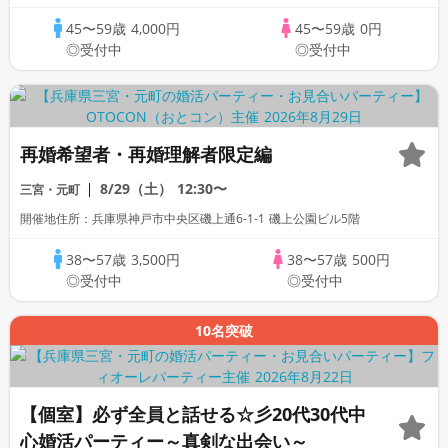
45〜59歳
4,000円
45〜59歳
0円
◎受付中
◎受付中
再婚希望者・再婚理解者限定編
8/29（土）
12:30〜
三宮・元町
開催地住所：兵庫県神戸市中央区磯上通6-1-1 磯上公園ビル5階
38〜57歳
3,500円
38〜57歳
500円
◎受付中
◎受付中
10名突破
【個室】必ず全員と話せる☆彡20代30代中
心婚活パーティー～真剣な出会い～