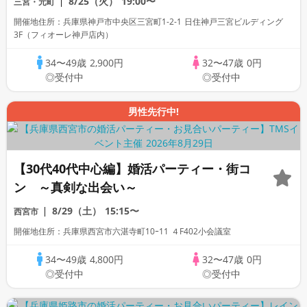
8/25（火）
19:00〜
三宮・元町
開催地住所：兵庫県神戸市中央区三宮町1-2-1 日住神戸三宮ビルディング
3F（フィオーレ神戸店内）
34〜49歳
2,900円
32〜47歳
0円
◎受付中
◎受付中
男性先行中!
【30代40代中心編】婚活パーティー・街コ
ン ～真剣な出会い～
8/29（土）
15:15〜
西宮市
開催地住所：兵庫県西宮市六湛寺町10ｰ11 ４F402小会議室
34〜49歳
4,800円
32〜47歳
0円
◎受付中
◎受付中