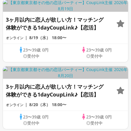
3ヶ月以内に恋人が欲しい方！マッチング
体験ができる1dayCoupLink♪【恋活】
8/19（水）
18:00〜
オンライン
23〜39歳
0円
23〜39歳
0円
◎受付中
◎受付中
3ヶ月以内に恋人が欲しい方！マッチング
体験ができる1dayCoupLink♪【恋活】
8/20（木）
18:00〜
オンライン
23〜39歳
0円
23〜39歳
0円
◎受付中
◎受付中