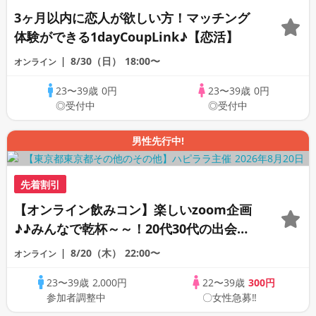
3ヶ月以内に恋人が欲しい方！マッチング
体験ができる1dayCoupLink♪【恋活】
8/30（日）
18:00〜
オンライン
23〜39歳
0円
23〜39歳
0円
◎受付中
◎受付中
男性先行中!
先着割引
【オンライン飲みコン】楽しいzoom企画
♪♪みんなで乾杯～～！20代30代の出会い
応援♪♪リモートパーティー♪♪友達作りか
8/20（木）
22:00〜
オンライン
ら交流を広げましょう！仲良くなりましょ
23〜39歳
2,000円
22〜39歳
300円
う♪☆全国の方が対象☆司会進行あり♪♪♪
参加者調整中
〇女性急募‼