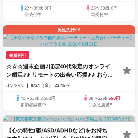
23〜39歳
0円
23〜39歳
0円
◎受付中
◎受付中
男性先行中!
先着割引
☆☆☆週末企画♪ほぼ40代限定のオンライ
ン婚活♪♪ リモートの出会い応援♪♪ おう
ちで乾杯しませんか♪♪ ☆全国の方が対象
8/21（金）
22:15〜
オンライン
☆ 司会進行あり♪♪ THE 42s ONLINE
40〜53歳
2,500円
38〜52歳
550円
PARTY!!
参加者調整中
〇女性急募‼
【心の特性(鬱/ASD/ADHDなど)をお持ち