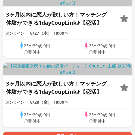
3ヶ月以内に恋人が欲しい方！マッチング
体験ができる1dayCoupLink♪【恋活】
8/27（木）
18:00〜
オンライン
23〜39歳
0円
23〜39歳
0円
◎受付中
◎受付中
3ヶ月以内に恋人が欲しい方！マッチング
体験ができる1dayCoupLink♪【恋活】
8/28（金）
18:00〜
オンライン
23〜39歳
0円
23〜39歳
0円
◎受付中
◎受付中