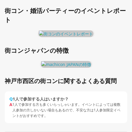
街コン・婚活パーティーのイベントレポー
ト
街コンジャパンの特徴
神戸市西区の街コンに関するよくある質問
Q
1人で参加する人はいますか？
A
1人で参加する方も多くいらっしゃいます。イベントによっては複数
人参加の方しかいない場合もあるので、不安な方は1人参加限定イベ
ントがおすすめです。