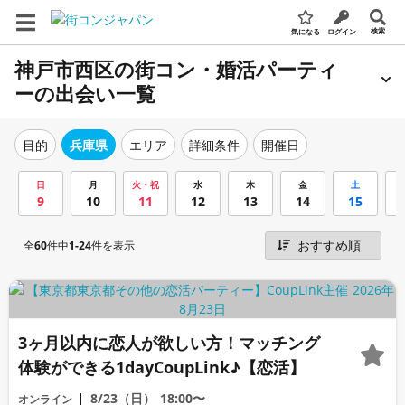
検索
気になる
ログイン
神戸市西区の街コン・婚活パーティ
ーの出会い一覧
エリア
詳細条件
開催日
目的
兵庫県
日
月
火・祝
水
木
金
土
9
10
11
12
13
14
15
全
60
件中
1-24
件を表示
3ヶ月以内に恋人が欲しい方！マッチング
体験ができる1dayCoupLink♪【恋活】
8/23（日）
18:00〜
オンライン