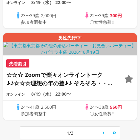
応援♪♪リモートパーティー♪♪友達作りか
8/19（水）
22:00〜
オンライン
ら交流を広げましょう！仲良くなりましょ
23〜39歳
2,000円
22〜39歳
300円
う♪☆全国の方が対象☆司会進行あり♪♪♪
参加者調整中
〇女性急募‼
男性先行中!
先着割引
☆☆☆ Zoomで楽々オンライントーク
♪♪☆☆☆理想の年の差♪♪ そろそろ・・・
素敵な恋人見つけたい♪ ♪☆カジュアルな
8/19（水）
22:00〜
オンライン
オンライン婚活☆全国の方が対象☆司会進
24〜41歳
2,500円
24〜38歳
550円
行あり♪♪
参加者調整中
〇女性急募‼
1/3