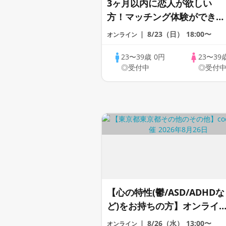
3ヶ月以内に恋人が欲しい
方！マッチング体験ができる
1dayCoupLink♪【恋活】
8/23（日）
18:00〜
オンライン
23〜39歳
0円
23〜39
◎受付中
◎受付
【心の特性(鬱/ASD/ADHDな
ど)をお持ちの方】オンライ
交流会＃お仕事のお悩み編
8/26（水）
13:00〜
オンライン