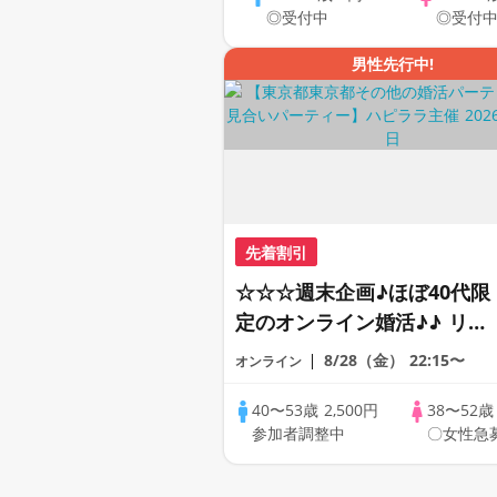
◎受付中
◎受付
男性先行中!
先着割引
☆☆☆週末企画♪ほぼ40代限
定のオンライン婚活♪♪ リモ
ートの出会い応援♪♪ おうち
8/28（金）
22:15〜
オンライン
で乾杯しませんか♪♪ ☆全国
の方が対象☆ 司会進行あり
40〜53歳
2,500円
38〜52
参加者調整中
〇女性急
♪♪ THE 43s ONLINE
PARTY!!