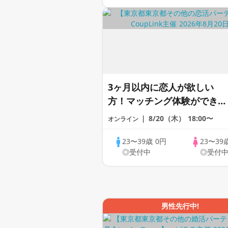
3ヶ月以内に恋人が欲しい
方！マッチング体験ができる
1dayCoupLink♪【恋活】
8/20（木）
18:00〜
オンライン
23〜39歳
0円
23〜39
◎受付中
◎受付
男性先行中!