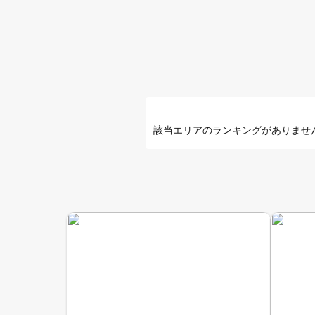
該当エリアのランキングがありませ