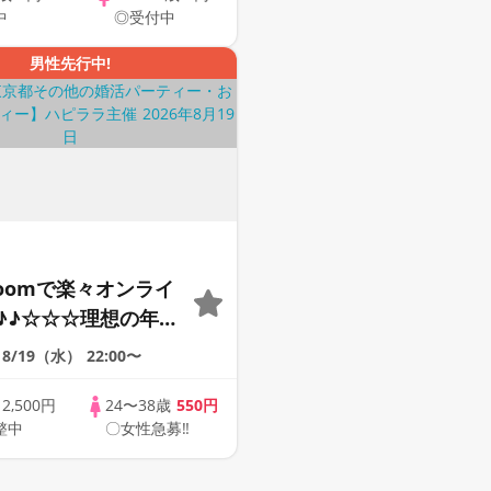
中
◎受付中
男性先行中!
Zoomで楽々オンライ
♪♪☆☆☆理想の年の
そろそろ・・・素敵な
8/19（水）
22:00〜
けたい♪ ♪☆カジュ
ンライン婚活☆全国
歳
2,500円
24〜38歳
550円
整中
〇女性急募‼
象☆司会進行あり♪♪