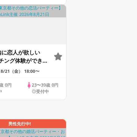
内に恋人が欲しい
チング体験ができる
upLink♪【恋活】
8/21（金）
18:00〜
9歳
0円
23〜39歳
0円
中
◎受付中
男性先行中!