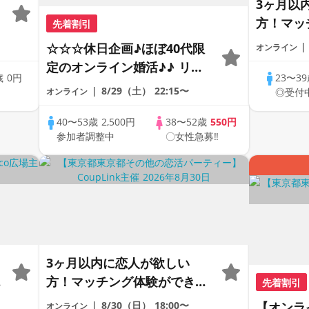
3ヶ月以
方！マッ
先着割引
1dayCo
☆☆☆休日企画♪ほぼ40代限
オンライン
定のオンライン婚活♪♪ リモ
歳
0円
23〜3
ートの出会い応援♪♪ おうち
8/29（土）
22:15〜
中
オンライン
◎受付
で乾杯しませんか♪♪ ☆全国
の方が対象☆ 司会進行あり
40〜53歳
2,500円
38〜52歳
550円
参加者調整中
〇女性急募‼
♪♪ THE 44s ONLINE
PARTY!!
3ヶ月以内に恋人が欲しい
ン
方！マッチング体験ができる
先着割引
1dayCoupLink♪【恋活】
8/30（日）
18:00〜
【オンラ
オンライン