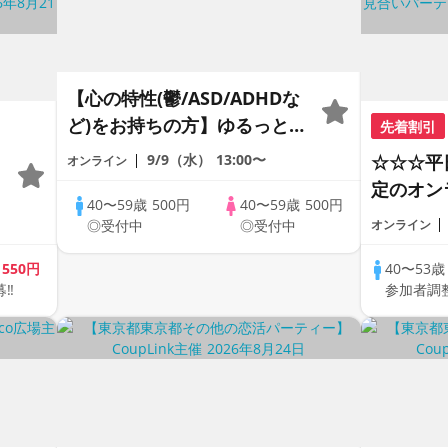
【心の特性(鬱/ASD/ADHDな
ど)をお持ちの方】ゆるっとお
先着割引
話し会《40代50代限定》＠オ
9/9（水）
13:00〜
☆☆☆平
オンライン
ンライン
定のオン
40〜59歳
500円
40〜59歳
500円
ートの出
◎受付中
◎受付中
オンライン
で乾杯し
の方が対
歳
550円
40〜53
募‼
参加者調
♪♪ THE 
PARTY!!