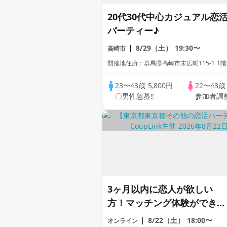
20代30代中心カジュアル恋
パーティー♪
8/29（土）
19:30〜
高崎市
開催地住所：群馬県高崎市末広町115-1 
23〜43歳
5,800円
22〜43
〇男性急募‼
参加者調
3ヶ月以内に恋人が欲しい
方！マッチング体験ができる
1dayCoupLink♪【恋活】
8/22（土）
18:00〜
オンライン