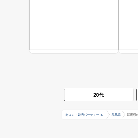
20代
街コン・婚活パーティーTOP
群馬県
群馬県