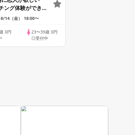
チング体験ができる
upLink♪【恋活】
8/14（金）
18:00〜
9歳
0円
23〜39歳
0円
中
◎受付中