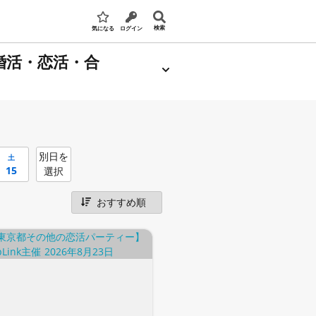
検索
気になる
ログイン
婚活・恋活・合
別日を
土
15
選択