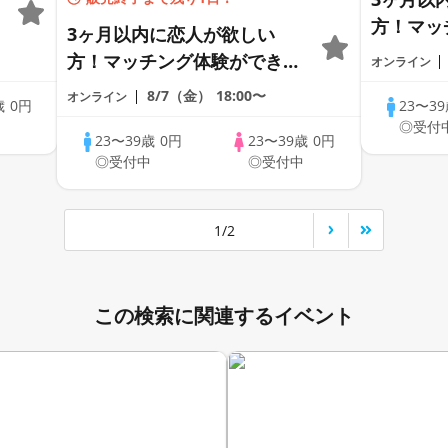
方！マッ
3ヶ月以内に恋人が欲しい
1dayCo
方！マッチング体験ができる
オンライン
1dayCoupLink♪【恋活】
8/7（金）
18:00〜
オンライン
歳
0円
23〜3
中
◎受付
23〜39歳
0円
23〜39歳
0円
◎受付中
◎受付中
1/2
この検索に関連するイベント