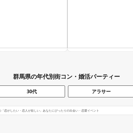
群馬県の年代別街コン・婚活パーティー
30代
アラサー
の「恋がしたい・恋人が欲しい」あなたにぴったりの出会い・恋愛イベント