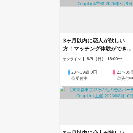
3ヶ月以内に恋人が欲しい
方！マッチング体験ができる
1dayCoupLink♪【恋活】
8/9（日）
18:00〜
オンライン
23〜39歳
0円
23〜39
◎受付中
◎受付
3ヶ月以内に恋人が欲しい