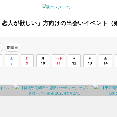
・恋人が欲しい」方向けの出会いイベント（
件
開催日
土
日
月
火・祝
水
木
金
8
9
10
11
12
13
14