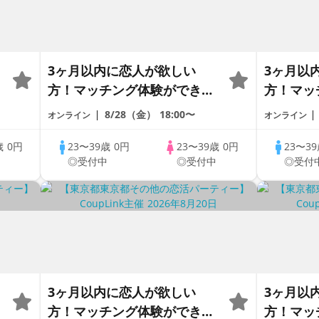
3ヶ月以内に恋人が欲しい
3ヶ月以
方！マッチング体験ができる
方！マッ
1dayCoupLink♪【恋活】
1dayCo
8/28（金）
18:00〜
オンライン
オンライン
歳
0円
23〜39歳
0円
23〜39歳
0円
23〜3
中
◎受付中
◎受付中
◎受付
3ヶ月以内に恋人が欲しい
3ヶ月以
方！マッチング体験ができる
方！マッ